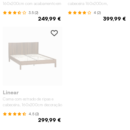
160x200cm com acabamento em
cabeceira 160x200cm,
madeira, Madeira de nogueira
acabamento em madeira, Natural
3.5 (2)
4 (2)
249,99 €
399,99 €
Linear
Cama com estrado de ripas e
cabeceira, 160x200cm decoração
em madeira, Madeira de nogueira
4.5 (2)
299,99 €