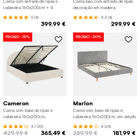
Cama com estrado de ripas e
Cama baú com estrado de ripas
cabeceira 160x200cm + 4
decoração em madeira,
gavetas, Madeira de nogueira
160x200cm, Carvalho
5 (4)
4.5 (4)
399,99 €
299,99 €
PROMO
-15%
PROMO
-30%
Cameron
Marlon
Cama com base de ripas e
Cama com base de ripas e
cabeceira 160x200cm,
cabeceira 160x200cm, em veludo
acabamento boucle, Branco
canelado fino, Cinza
4.1 (20)
4 (24)
429,99 €
365,49 €
259,99 €
181,99 €