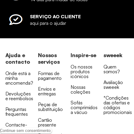
SERVIÇO AO CLIENTE
aqui para o ajudar
Ajuda e
Nossos
Inspire-se
sweeek
contacto
serviços
Os nossos
Quem
produtos
somos?
Onde está a
Formas de
icónicos
minha
pagamento
Avaliação
encomenda?
Nossas
sweeek
Envios e
coleções
Devoluções
entregas
*Condições
e reembolsos
Sofás
das ofertas e
Peças de
comprimidos
códigos
Perguntas
substituição
a vácuo
promocionais
frequentes
Cartão
Contacte-
presente
nos
Continue sem consentimento