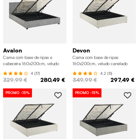
Avalon
Devon
Cama com base de ripas e
Cama com base de ripas
cabeceira 160x200cm, veludo
160x200cm, veludo canelado
canelado grosso, Cinza
fino, Branco
4 (37)
4.2 (15)
329,99 €
280,49 €
349,99 €
297,49 €
PROMO
-15%
PROMO
-15%