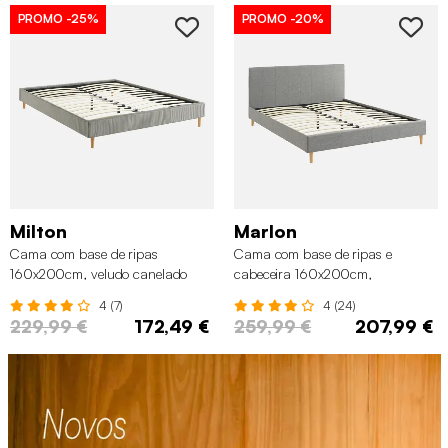
PROMO
-25%
PROMO
-20%
Milton
Marlon
Cama com base de ripas
Cama com base de ripas e
160x200cm, veludo canelado
cabeceira 160x200cm,
fino, Cinza
acabamento em tecido simple,
4 (7)
4 (24)
Cinza Claro
229,99 €
172,49 €
259,99 €
207,99 €