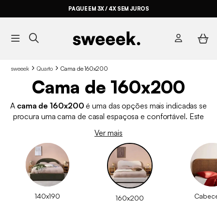
PAGUE EM 3X / 4X SEM JUROS
sweeek
Quarto
Cama de 160x200
Cama de 160x200
A
cama de 160x200
é uma das opções mais indicadas se
procura uma cama de casal espaçosa e confortável. Este
tamanho oferece uma boa amplitude e adapta-se tanto a
Ver mais
quartos de dimensão média como a quartos mais amplos. Na
sweeek encontrará diferentes modelos, incluindo opções
com
arrumação integrada
, como estrado elevatório ou
gavetas.
140x190
Cabece
160x200