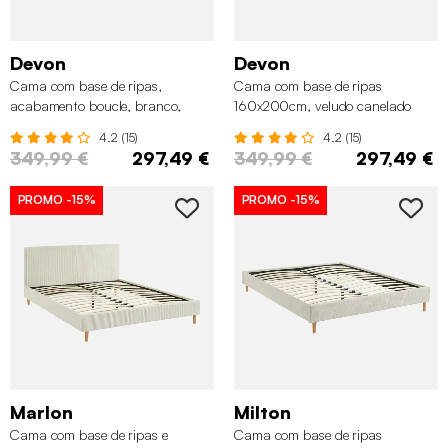
Devon
Devon
Cama com base de ripas,
Cama com base de ripas
acabamento boucle, branco,
160x200cm, veludo canelado
Branco
fino, Cinza
4.2 (15)
4.2 (15)
349,99 €
297,49 €
349,99 €
297,49 €
PROMO
-15%
PROMO
-15%
Marlon
Milton
Cama com base de ripas e
Cama com base de ripas