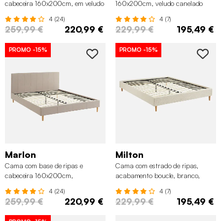
cabeceira 160x200cm, em veludo
160x200cm, veludo canelado
canelado fino, Branco
fino, Branco
4 (24)
4 (7)
259,99 €
220,99 €
229,99 €
195,49 €
PROMO
-15%
PROMO
-15%
Marlon
Milton
Cama com base de ripas e
Cama com estrado de ripas,
cabeceira 160x200cm,
acabamento boucle, branco,
acabamento em tecido simple,
Branco
4 (24)
4 (7)
Bege
259,99 €
220,99 €
229,99 €
195,49 €