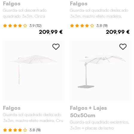
Falgos
Falgos
Guarda-sol descentrado
Guarda-sol quadrado deslocado
quadrado 3x3m, Cinza
3x3m, mastro efeito madeira,
Cinza
3.9 (112)
3.8 (19)
209,99 €
209,99 €
Falgos
Falgos + Lajes
Guarda-sol quadrado deslocado
50x50cm
3x3m, mastro efeito madeira, Cru
Guarda-sol quadrado excêntrico,
3x3m + placas de lastro
3.8 (19)
50x50cm, Cru