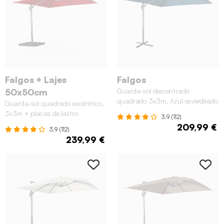
Falgos + Lajes
Falgos
50x50cm
Guarda-sol descentrado
quadrado 3x3m, Azul esverdeado
Guarda-sol quadrado excêntrico,
3x3m + placas de lastro
3.9 (112)
50x50cm, Vermelho
209,99 €
3.9 (112)
239,99 €