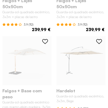
Falgos + Lajes
Falgos + Lajes
50x50cm
50x50cm
Guarda-sol quadrado excêntrico,
Guarda-sol quadrado excêntrico,
3x3m + placas de lastro
3x3m + placas de lastro
50x50cm, Cinza
50x50cm, Bege
3.9 (112)
3.9 (112)
239,99 €
239,99 €
Falgos + Base com
Hardelot
peso
Guarda-sol quadrado excêntrico,
3x3m, Bege
Guarda-sol quadrado excêntrico
com mastro efeito madeira, 3x3m