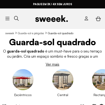
PAGUE EM 3X / 4X SEM JUROS
sweeek
Guarda-sol e pérgolas
Guarda-sol quadrado
Guarda-sol quadrado
O
guarda-sol quadrado
é um must-have para o seu terraço
ou jardim. Cria um espaço sombrio e fresco graças a um
tecido uniforme. Além disso, pode adaptar o guarda-sol à
Ver mais
posição do sol graças à
haste regulável e basculante
. Na
sweeek, dispomos de uma vasta gama de tamanhos e cores.
Assim, pode encontrar o que melhor se adapta à sua
espreguiçadeira
, ao seu
conjunto de jardim
e ao resto do seu
mobiliário de exterior.
Excêntricos
Central
Rectan