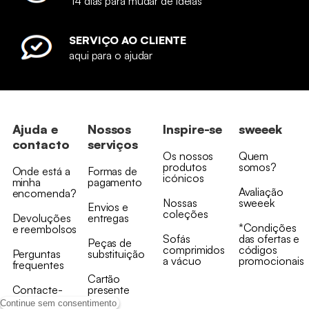
14 dias para mudar de ideias
SERVIÇO AO CLIENTE
aqui para o ajudar
Ajuda e
Nossos
Inspire-se
sweeek
contacto
serviços
Os nossos
Quem
produtos
somos?
Onde está a
Formas de
icónicos
minha
pagamento
Avaliação
encomenda?
Nossas
sweeek
Envios e
coleções
Devoluções
entregas
*Condições
e reembolsos
Sofás
das ofertas e
Peças de
comprimidos
códigos
Perguntas
substituição
a vácuo
promocionais
frequentes
Cartão
Contacte-
presente
nos
Continue sem consentimento