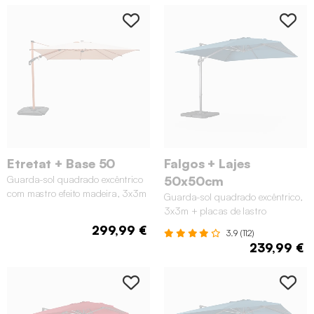
Etretat + Base 50
Falgos + Lajes
Guarda-sol quadrado excêntrico
50x50cm
com mastro efeito madeira, 3x3m
Guarda-sol quadrado excêntrico,
+ base com peso, Bege
3x3m + placas de lastro
50x50cm, Azul esverdeado
299,99 €
3.9 (112)
239,99 €