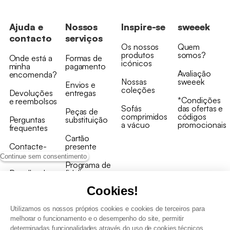
Ajuda e
Nossos
Inspire-se
sweeek
contacto
serviços
Os nossos
Quem
produtos
somos?
Onde está a
Formas de
icónicos
minha
pagamento
Avaliação
encomenda?
Nossas
sweeek
Envios e
coleções
Devoluções
entregas
*Condições
e reembolsos
Sofás
das ofertas e
Peças de
comprimidos
códigos
Perguntas
substituição
a vácuo
promocionais
frequentes
Cartão
Contacte-
presente
nos
Continue sem consentimento
Programa de
Recolha de
fidelizaçao
produtos
Cookies!
Utilizamos os nossos próprios cookies e cookies de terceiros para
melhorar o funcionamento e o desempenho do site, permitir
determinadas funcionalidades através do uso de cookies técnicos,