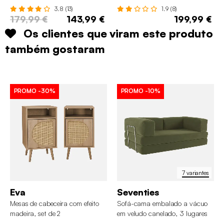
120cm
3.8 (13)
1.9 (8)
179,99 €
143,99 €
199,99 €
Os clientes que viram este produto
também gostaram
PROMO
-30%
PROMO
-10%
7 variantes
Eva
Seventies
Mesas de cabeceira com efeito
Sofá-cama embalado a vácuo
madeira, set de 2
em veludo canelado, 3 lugares