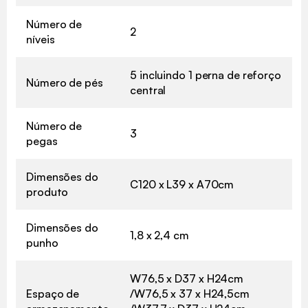
Número de
2
níveis
5 incluindo 1 perna de reforço
Número de pés
central
Número de
3
pegas
Dimensões do
C120 x L39 x A70cm
produto
Dimensões do
1,8 x 2,4 cm
punho
W76,5 x D37 x H24cm
Espaço de
/W76,5 x 37 x H24,5cm