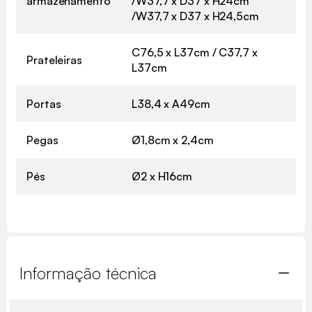
armazenamento
/W37,7 x D37 x H24cm
/W37,7 x D37 x H24,5cm
C76,5 x L37cm / C37,7 x
Prateleiras
L37cm
Portas
L38,4 x A49cm
Pegas
Ø1,8cm x 2,4cm
Pés
Ø2 x H16cm
Informação técnica