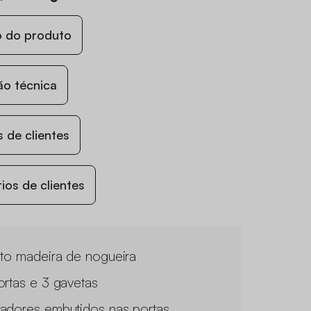
o do produto
ão técnica
 de clientes
os de clientes
ito madeira de nogueira
ortas e 3 gavetas
adores embutidos nas portas