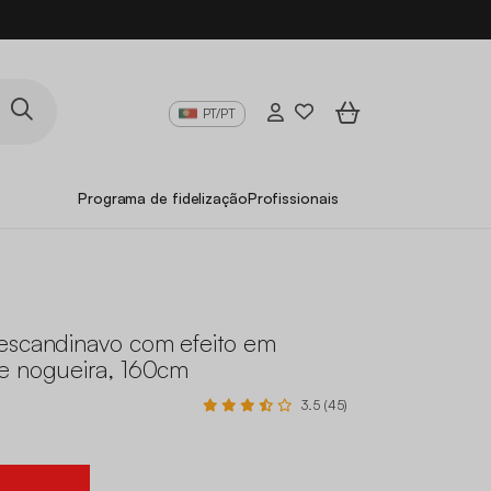
PT/PT
Programa de fidelização
Profissionais
escandinavo com efeito em
e nogueira, 160cm
3.5 (45)