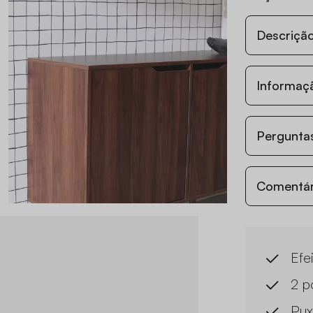
Descriçã
Informaç
Perguntas
Comentári
Efe
2 p
Pux