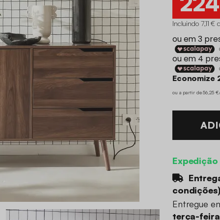
224
Incluindo 7,11 € 
Economize 
ou a partir de 56,25 
ADI
Expedição
Entrega
condições
Entregue e
terça-feir