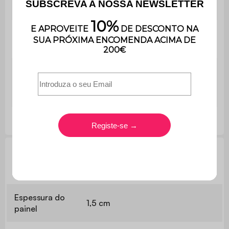
Prateleira
C 98,5 x L 23,6 cm
Peso total máximo
40 kg
suportado
Peso máximo
suportado pela
10 kg
prateleira
Informação técnica
Espessura do
1,5 cm
painel