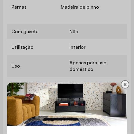
Pernas
Madeira de pinho
Com gaveta
Não
Utilização
Interior
Apenas para uso
Uso
doméstico
✖
Garantia
3 anos
É muito fácil de montar
Montagem
e inclui instruções.
Consola
L 120 x P 35 x A 76cm