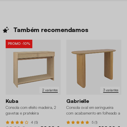
Também
recomendamos
PROMO
-10%
2 variantes
3 variantes
Kuba
Gabrielle
Consola com efeito madeira, 2
Consola oval em seringueira
gavetas e prateleira
com acabamento em folheado a
carvalho
4 (5)
5 (1)