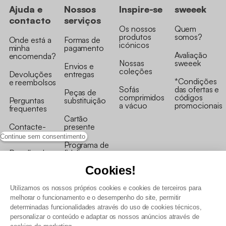
Ajuda e
Nossos
Inspire-se
sweeek
contacto
serviços
Os nossos
Quem
produtos
somos?
Onde está a
Formas de
icónicos
minha
pagamento
Avaliação
encomenda?
Nossas
sweeek
Envios e
coleções
Devoluções
entregas
*Condições
e reembolsos
Sofás
das ofertas e
Peças de
comprimidos
códigos
Perguntas
substituição
a vácuo
promocionais
frequentes
Cartão
Contacte-
presente
nos
Continue sem consentimento
Programa de
Recolha de
fidelizaçao
produtos
Cookies!
Utilizamos os nossos próprios cookies e cookies de terceiros para
melhorar o funcionamento e o desempenho do site, permitir
determinadas funcionalidades através do uso de cookies técnicos,
personalizar o conteúdo e adaptar os nossos anúncios através de
Termos e Condições Gerais de Venda e Aviso Legal