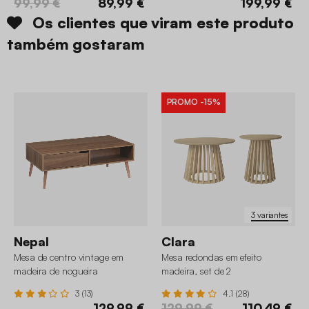
99,99 €
89,99 €
199,99 €
Os clientes que viram este produto
também gostaram
PROMO
-15%
3 variantes
Nepal
Clara
Mesa de centro vintage em
Mesa redondas em efeito
madeira de nogueira
madeira, set de 2
3 (13)
4.1 (28)
129,99 €
129,99 €
110,49 €