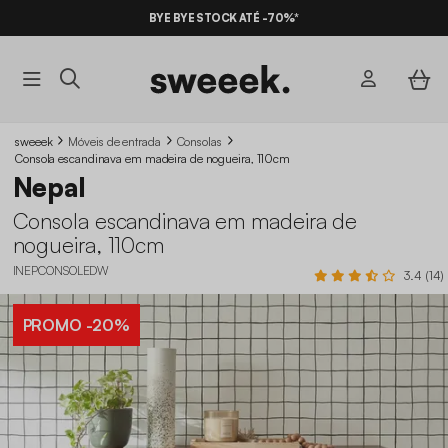
BYE BYE STOCK ATÉ -70%*
sweeek
Móveis de entrada
Consolas
Consola escandinava em madeira de nogueira, 110cm
Nepal
Consola escandinava em madeira de
nogueira, 110cm
INEPCONSOLEDW
3.4 (14)
PROMO
-20%