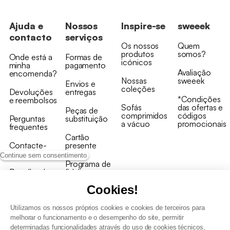
Ajuda e
Nossos
Inspire-se
sweeek
contacto
serviços
Os nossos
Quem
produtos
somos?
Onde está a
Formas de
icónicos
minha
pagamento
Avaliação
encomenda?
Nossas
sweeek
Envios e
coleções
Devoluções
entregas
*Condições
e reembolsos
Sofás
das ofertas e
Peças de
comprimidos
códigos
Perguntas
substituição
a vácuo
promocionais
frequentes
Cartão
Contacte-
presente
nos
Continue sem consentimento
Programa de
Recolha de
fidelizaçao
produtos
Cookies!
Utilizamos os nossos próprios cookies e cookies de terceiros para
melhorar o funcionamento e o desempenho do site, permitir
determinadas funcionalidades através do uso de cookies técnicos,