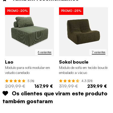
PROMO
-20%
PROMO
-25%
6 variantes
7 variantes
Lao
Sokol boucle
Módulo para sofá modular em
Módulo de sofá em tecido bouclé
veludo canelado
embalado a vácuo
5 (16)
4.3 (129)
209,99 €
167,99 €
319,99 €
239,99 €
Os clientes que viram este produto
também gostaram