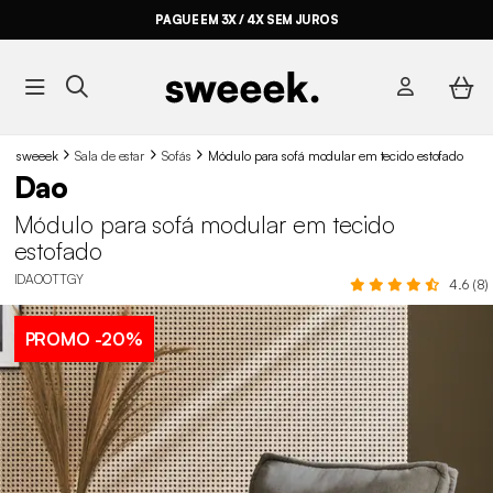
PAGUE EM 3X / 4X SEM JUROS
sweeek
Sala de estar
Sofás
Módulo para sofá modular em tecido estofado
Dao
Módulo para sofá modular em tecido
estofado
IDAOOTTGY
4.6 (8)
PROMO
-20%