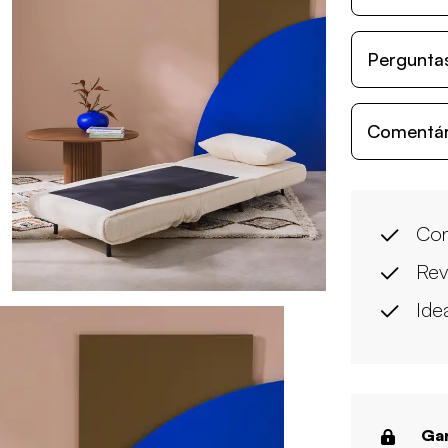
Perguntas
Comentári
Con
Rev
Ide
Gar