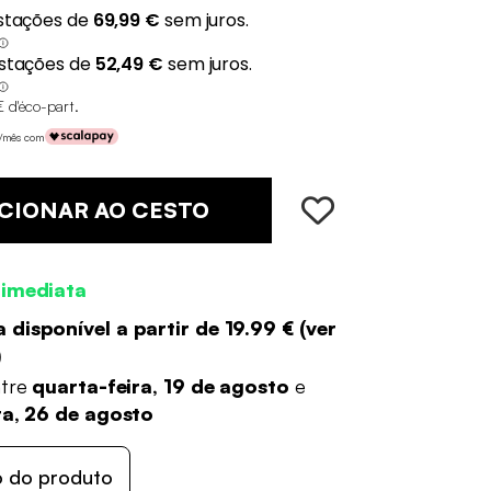
€ d'éco-part
.
€/mês com
CIONAR AO CESTO
 imediata
 disponível a partir de
19.99 €
(
ver
)
ntre
quarta-feira, 19 de agosto
e
ra, 26 de agosto
o do produto