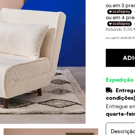
Incluindo 5,56 
ou a partir de 52,50 
ADI
Expedição
Entrega
condições
Entregue e
quarta-fei
Descriçã