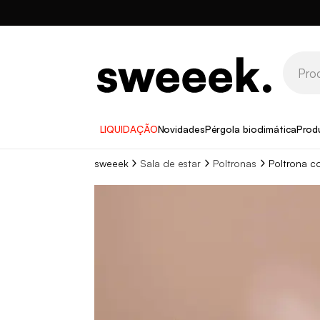
LIQUIDAÇÃO
Novidades
Pérgola bioclimática
Prod
sweeek
Sala de estar
Poltronas
Poltrona co