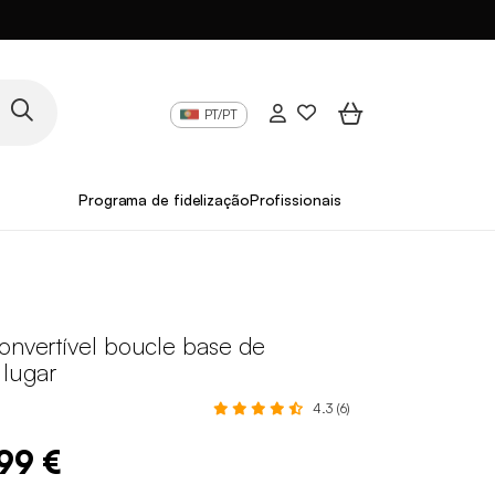
PT/PT
Programa de fidelização
Profissionais
onvertível boucle base de
 lugar
4.3 (6)
,99 €