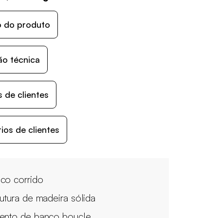
o do produto
ão técnica
 de clientes
os de clientes
co corrido
rutura de madeira sólida
ento de banco boucle