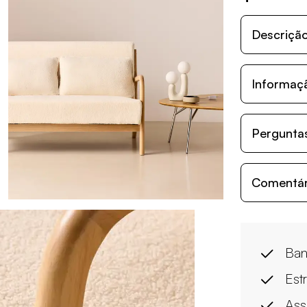
Descriçã
Informaç
Perguntas
Comentári
Ban
Est
Ass