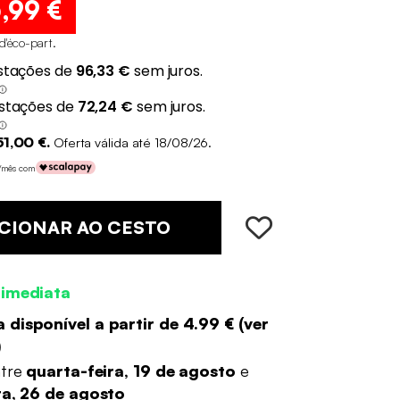
8
,99 €
 d'éco-part
.
1,00 €.
Oferta válida até 18/08/26.
€/mês com
CIONAR AO CESTO
 imediata
 disponível a partir de
4.99 €
(
ver
)
ntre
quarta-feira, 19 de agosto
e
ra, 26 de agosto