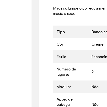
Madeira: Limpe o pó regularmen
macio e seco.
Tipo
Banco co
Cor
Creme
Estilo
Escandi
Número de
2
lugares
Modular
Não
Apoio de
cabeça
Não