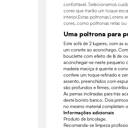
confortável. Selecionamos cui
cores que trarão um toque esc
interior.Estas poltronas Lorens e
cores, como poltronas retas ou
Uma poltrona para p
Este sofá de 2 lugares, com as s
um convite ao aconchego. Com
bouclette com efeito de lã de ov
aconchegar-se neste pequeno ca
madeira maciça é quente e convid
confere um toque refinado e zen
assento, preenchidos com espu
são profundos e firmes, contribu
As pernas inclinadas para trás a
deste bonito banco. Dois primo
no mesmo material completam o
Informações adicionais
Produto de bricolage.
Recomenda-se limpeza profissio