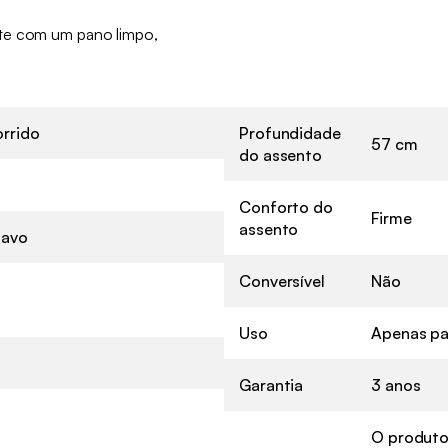
te com um pano limpo,
rrido
Profundidade
57 cm
do assento
Conforto do
Firme
assento
navo
Conversível
Não
Uso
Apenas pa
Garantia
3 anos
O produto