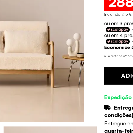
28
Incluindo 7,15 €
Economize 5
ou a partir de 72,25 
ADI
Expedição
Entrega
condições
Entregue e
quarta-fei