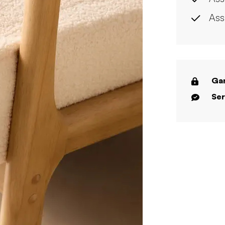
Ass
Gar
Ser