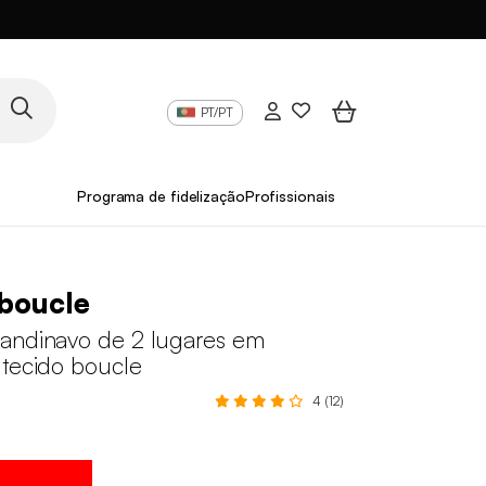
PT/PT
Programa de fidelização
Profissionais
boucle
andinavo de 2 lugares em
 tecido boucle
4 (12)