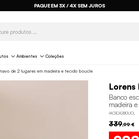
PAGUE EM 3X / 4X SEM JUROS
utos
Ambientes
Coleções
navo de 2 lugares em madeira e tecido boucle
Lorens 
Banco esc
madeira e
IACSCA2BOUCL
339
,99 €