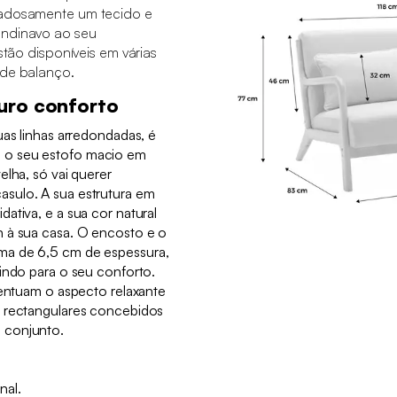
dadosamente um tecido e
andinavo ao seu
stão disponíveis em várias
 de balanço.
uro conforto
uas linhas arredondadas, é
 o seu estofo macio em
elha, só vai querer
sulo. A sua estrutura em
ativa, e a sua cor natural
 à sua casa. O encosto e o
ma de 6,5 cm de espessura,
indo para o seu conforto.
centuam o aspecto relaxante
s rectangulares concebidos
 conjunto.
nal.