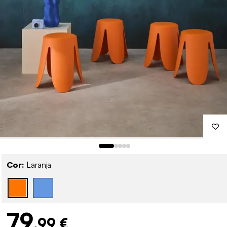
Cor:
Laranja
79
,99 €