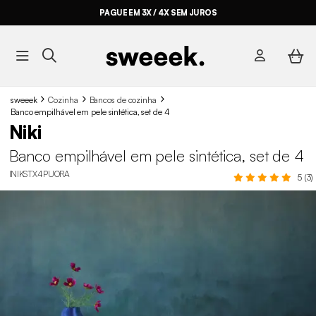
PAGUE EM 3X / 4X SEM JUROS
sweeek
Cozinha
Bancos de cozinha
Banco empilhável em pele sintética, set de 4
Niki
Banco empilhável em pele sintética, set de 4
INIKSTX4PUORA
5 (3)