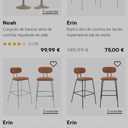
4 variantes
Noah
Erin
Conjunto de bancos altos de
Banco alto de cozinha em tecido
cozinha reguláveis em pele
impermeável pés de metal
sintética
cromado, set de 2
4.1 (71)
99,99 €
149,99 €
75,00 €
3 variantes
3 variantes
Erin
Erin