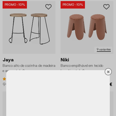
PROMO
-10%
PROMO
-10%
9 variantes
Jaya
Niki
Banco alto de cozinha de madeira
Banco empilhável em tecido
e aço, set de 2
bouclé, set de 2
✖
4.6 (18)
4.9 (118)
99,99 €
89,99 €
59,99 €
53,99 €
PROMO
-10%