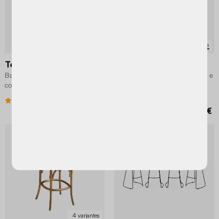
3 variantes
2 variantes
Toby
Cahya
Banco alto de cozinha
Banco alto de cozinha em metal e
contraplacado e folheado madeira
rotim, set de 2
pés, set de 2
4.6 (5)
4 (35)
129,99 €
219,99 €
197,99 €
PROMO
-15%
4 variantes