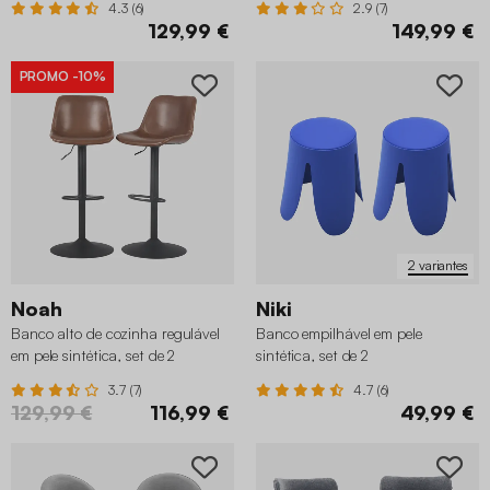
4.3 (6)
2.9 (7)
129,99 €
149,99 €
PROMO
-10%
2 variantes
Noah
Niki
Banco alto de cozinha regulável
Banco empilhável em pele
em pele sintética, set de 2
sintética, set de 2
3.7 (7)
4.7 (6)
129,99 €
116,99 €
49,99 €