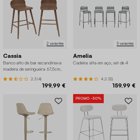
2 variantes
5 variantes
Cassia
Amelia
Banco alto de bar escandinava
Cadeira alta em aço, set de 4
madeira de seringueira 67,5cm,
set de 2
2.3 (4)
4.2 (12)
199,99 €
159,99 €
PROMO
-50%