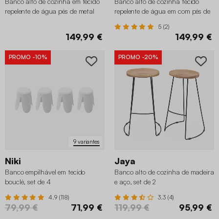
Banco alto de cozinha em tecido
Banco alto de cozinha tecido
repelente de água pés de metal
repelente de água em com pés de
cromado, set de 2
metal preto, set de 2
5 (2)
149,99 €
149,99 €
PROMO
-10%
PROMO
-20%
9 variantes
Niki
Jaya
Banco empilhável em tecido
Banco alto de cozinha de madeira
bouclé, set de 4
e aço, set de 2
4.9 (118)
3.3 (4)
79,99 €
71,99 €
119,99 €
95,99 €