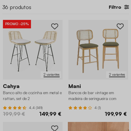
sua cozinha.
36
produtos
Filtro
PROMO
-25%
2 variantes
2 variantes
Cahya
Mani
Banco alto de cozinha em metal e
Bancos de bar vintage em
rattan, set de 2
madeira de seringueira com
palhinha e tecido, set de 2
4.4 (149)
4 (1)
199,99 €
149,99 €
199,99 €