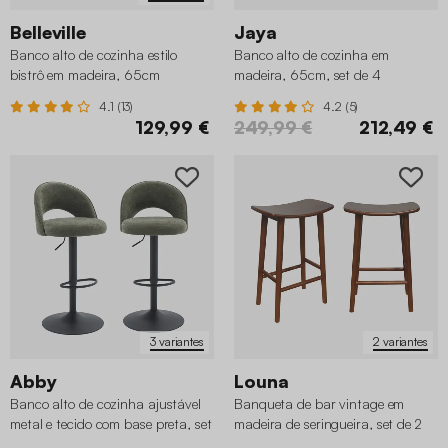
Belleville
Jaya
Banco alto de cozinha estilo
Banco alto de cozinha em
bistrô em madeira, 65cm
madeira, 65cm, set de 4
4.1 (13)
4.2 (5)
129,99 €
249,99 €
212,49 €
3 variantes
2 variantes
Abby
Louna
Banco alto de cozinha ajustável
Banqueta de bar vintage em
metal e tecido com base preta, set
madeira de seringueira, set de 2
de 2