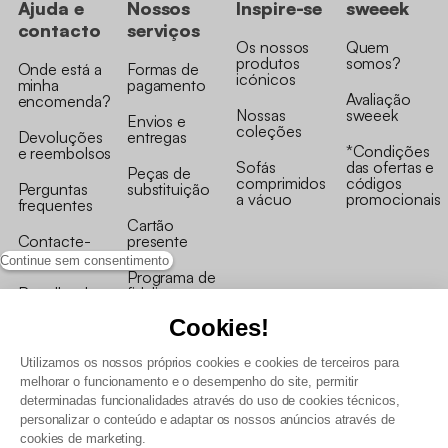
Ajuda e
Nossos
Inspire-se
sweeek
contacto
serviços
Os nossos
Quem
produtos
somos?
Onde está a
Formas de
icónicos
minha
pagamento
Avaliação
encomenda?
Nossas
sweeek
Envios e
coleções
Devoluções
entregas
*Condições
e reembolsos
Sofás
das ofertas e
Peças de
comprimidos
códigos
Perguntas
substituição
a vácuo
promocionais
frequentes
Cartão
Contacte-
presente
nos
Continue sem consentimento
Programa de
Recolha de
fidelizaçao
produtos
Cookies!
Utilizamos os nossos próprios cookies e cookies de terceiros para
melhorar o funcionamento e o desempenho do site, permitir
determinadas funcionalidades através do uso de cookies técnicos,
personalizar o conteúdo e adaptar os nossos anúncios através de
Termos e Condições Gerais de Venda e Aviso Legal
cookies de marketing.