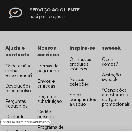
SERVIÇO AO CLIENTE
aqui para o ajudar
Ajuda e
Nossos
Inspire-se
sweeek
contacto
serviços
Os nossos
Quem
produtos
somos?
Onde está a
Formas de
icónicos
minha
pagamento
Avaliação
encomenda?
Nossas
sweeek
Envios e
coleções
Devoluções
entregas
*Condições
e reembolsos
Sofás
das ofertas e
Peças de
comprimidos
códigos
Perguntas
substituição
a vácuo
promocionais
frequentes
Cartão
Contacte-
presente
nos
Continue sem consentimento
Programa de
Recolha de
fidelizaçao