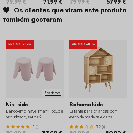
79,99 €
71,99 €
79,99 €
67,99 €
Os clientes que viram este produto
também gostaram
PROMO
-15%
PROMO
-10%
6 variantes
Niki kids
Boheme kids
Banco empilhável infantil boucle
Estante para crianças com
texturizado, set de 2
efeito de madeira e cana
5 (1)
3.2 (6)
39,99 €
33,99 €
89,99 €
80,99 €