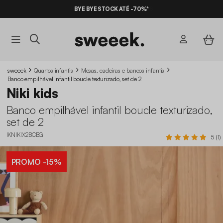
BYE BYE STOCK ATÉ -70%*
sweeek
Quartos infantis
Mesas, cadeiras e bancos infantis
Banco empilhável infantil boucle texturizado, set de 2
Niki kids
Banco empilhável infantil boucle texturizado,
set de 2
IKNIKIX2BCBG
5 (1)
PROMO
-15%