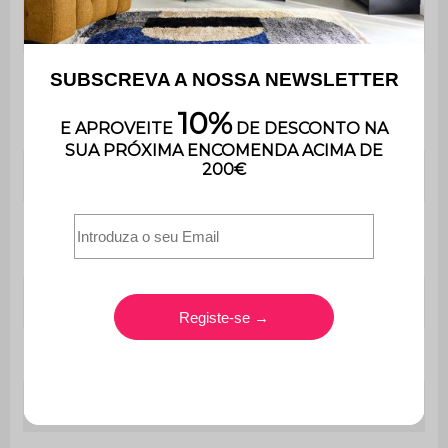
Altura do
31 cm
assento
Peso
máximo
50 kg
suportado
Peso
1,2 kg
Contém
Não
madeira
Utilização
Interior
Uso
Apenas para uso doméstico
Garantia
3 anos