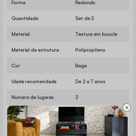
Forma
Redondo
Quantidade
Set de 2
Material
Textura em boucle
Material da estrutura
Polipropileno
Cor
Bege
Idade recomendada
De 2 a 7 anos
Número de lugares
2
✖
Empilhável
Sim