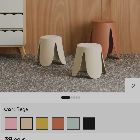
Cor:
Bege
39
,99 €