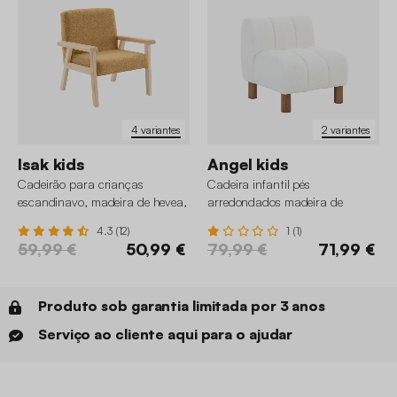
4 variantes
2 variantes
Isak kids
Angel kids
Cadeirão para crianças
Cadeira infantil pés
escandinavo, madeira de hevea,
arredondados madeira de
boucle
seringueira e boucle
4.3 (12)
1 (1)
59,99 €
50,99 €
79,99 €
71,99 €
Produto sob garantia limitada por 3 anos
Serviço ao cliente aqui para o ajudar