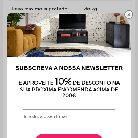
Peso máximo suportado
35 kg
✖
Contém madeira
Sim
Utilização
Interior
Uso
Apenas para uso doméstico
Garantia
3 anos
É muito fácil de montar e
Montagem
inclui instruções.
Tabela
70 x 49cm
Peso líquido da