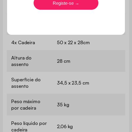
6,6 kg
mesa
Peso máximo da
20 kg
mesa
4x Cadeira
50 x 22 x 28cm
Altura do
28 cm
assento
Superfície do
34,5 x 23,5 cm
assento
Peso máximo
35 kg
por cadeira
Peso líquido por
2,06 kg
cadeira