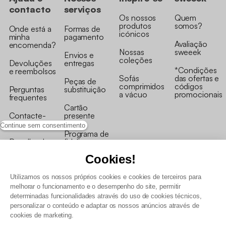
contacto
serviços
Os nossos
Quem
produtos
somos?
Onde está a
Formas de
icónicos
minha
pagamento
Avaliação
encomenda?
Nossas
sweeek
Envios e
coleções
Devoluções
entregas
*Condições
e reembolsos
Sofás
das ofertas e
Peças de
comprimidos
códigos
Perguntas
substituição
a vácuo
promocionais
frequentes
Cartão
Contacte-
presente
nos
Continue sem consentimento
Programa de
Recolha de
fidelizaçao
produtos
Cookies!
Utilizamos os nossos próprios cookies e cookies de terceiros para
melhorar o funcionamento e o desempenho do site, permitir
determinadas funcionalidades através do uso de cookies técnicos,
personalizar o conteúdo e adaptar os nossos anúncios através de
Termos e Condições Gerais de Venda e Aviso Legal
cookies de marketing.
Condições Gerais de Utilização do Programa de Fidelização