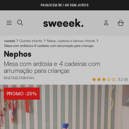
PAGUE EM 3X / 4X SEM JUROS
BYE BYE STOCK ATÉ -70%*
sweeek
Quartos infantis
Mesas, cadeiras e bancos infantis
Mesa com ardósia e 4 cadeiras com arrumação para crianças
Nephos
Mesa com ardósia e 4 cadeiras com
arrumação para crianças
IKNETABLTABX4WH
3.2 (5)
PROMO
-25%