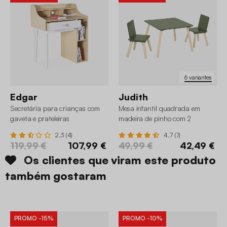
6 variantes
Edgar
Judith
Secretária para crianças com
Mesa infantil quadrada em
gaveta e prateleiras
madeira de pinho com 2
cadeiras
2.3 (4)
4.7 (7)
119,99 €
107,99 €
49,99 €
42,49 €
Os clientes que viram este produto
também gostaram
PROMO
-15%
PROMO
-10%