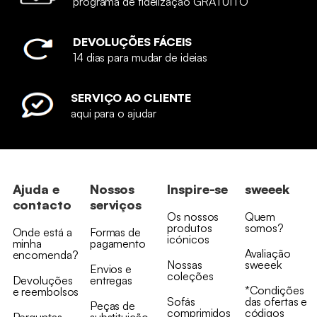
programa de fidelização GRATUITO
DEVOLUÇÕES FÁCEIS
14 dias para mudar de ideias
SERVIÇO AO CLIENTE
aqui para o ajudar
Ajuda e
Nossos
Inspire-se
sweeek
contacto
serviços
Os nossos
Quem
produtos
somos?
Onde está a
Formas de
icónicos
minha
pagamento
Avaliação
encomenda?
Nossas
sweeek
Envios e
coleções
Devoluções
entregas
*Condições
e reembolsos
Sofás
das ofertas e
Peças de
comprimidos
códigos
Perguntas
substituição