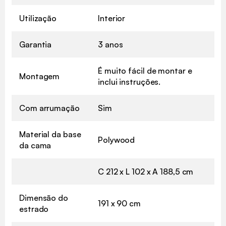
Utilização
Interior
Garantia
3 anos
É muito fácil de montar e
Montagem
inclui instruções.
Com arrumação
Sim
Material da base
Polywood
da cama
C 212 x L 102 x A 188,5 cm
Dimensão do
191 x 90 cm
estrado