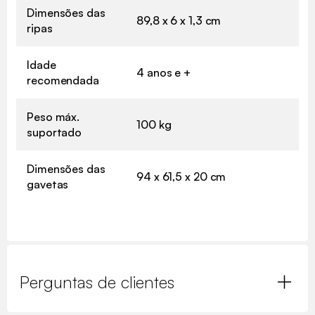
Dimensões das
89,8 x 6 x 1,3 cm
ripas
Idade
4 anos e +
recomendada
Peso máx.
100 kg
suportado
Dimensões das
94 x 61,5 x 20 cm
gavetas
Perguntas de clientes