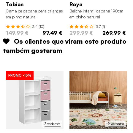
Tobias
Roya
Cama de cabana para crianças
Beliche infantil cabana 190cm
em pinho natural
em pinho natural
3.4 (10)
3.7 (3)
149,99 €
97,49 €
299,99 €
269,99 €
Os clientes que viram este produto
também gostaram
PROMO
-15%
3 variantes
2 variantes