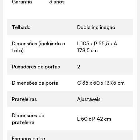
Garantia
3 anos
Telhado
Dupla inclinação
Dimensões (incluindo o
L 105 x P 55,5 x A
teto)
178,5 cm
Puxadores de portas
2
Dimensões da porta
C 35 x 50 x 137,5 cm
Prateleiras
Ajustáveis
Dimensões da
L 50 x P 42 cm
prateleira
Espaços entre