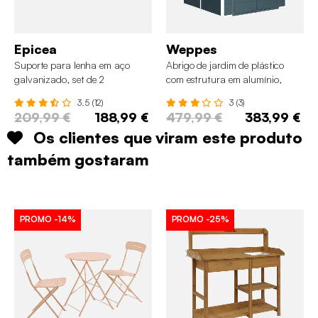
Epicea
Weppes
Suporte para lenha em aço
Abrigo de jardim de plástico
galvanizado, set de 2
com estrutura em alumínio,
3.65m²
3.5 (12)
3 (3)
209,99 €
188,99 €
479,99 €
383,99 €
Os clientes que viram este produto
também gostaram
PROMO
-14%
PROMO
-25%