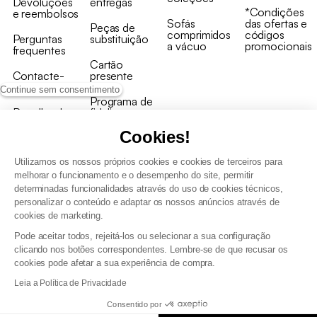
Devoluções
entregas
*Condições
e reembolsos
Sofás
das ofertas e
Peças de
comprimidos
códigos
Perguntas
substituição
a vácuo
promocionais
frequentes
Cartão
Contacte-
presente
nos
Continue sem consentimento
Programa de
Recolha de
fidelizaçao
produtos
Cookies!
Utilizamos os nossos próprios cookies e cookies de terceiros para
melhorar o funcionamento e o desempenho do site, permitir
determinadas funcionalidades através do uso de cookies técnicos,
personalizar o conteúdo e adaptar os nossos anúncios através de
Termos e Condições Gerais de Venda e Aviso Legal
cookies de marketing.
Condições Gerais de Utilização do Programa de Fidelização
Pode aceitar todos, rejeitá-los ou selecionar a sua configuração
Gestão de dados pessoais e política de cookies
clicando nos botões correspondentes. Lembre-se de que recusar os
Termos e condições gerais de venda pro
cookies pode afetar a sua experiência de compra.
Declaração de Acessibilidade
Leia a Política de Privacidade
Consentido por