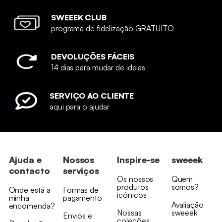
SWEEEK CLUB
programa de fidelização GRATUITO
DEVOLUÇÕES FÁCEIS
14 dias para mudar de ideias
SERVIÇO AO CLIENTE
aqui para o ajudar
Ajuda e
Nossos
Inspire-se
sweeek
contacto
serviços
Os nossos
Quem
produtos
somos?
Onde está a
Formas de
icónicos
minha
pagamento
Avaliação
encomenda?
Nossas
sweeek
Envios e
coleções