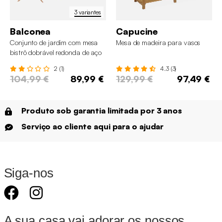
3 variantes
Balconea
Capucine
Conjunto de jardim com mesa
Mesa de madeira para vasos
bistrô dobrável redonda de aço
com 2 cadeiras
2 (1)
4.3 (3)
104,99 €
89,99 €
129,99 €
97,49 €
Produto sob garantia limitada por 3 anos
Serviço ao cliente aqui para o ajudar
Siga-nos
A sua casa vai adorar os nossos