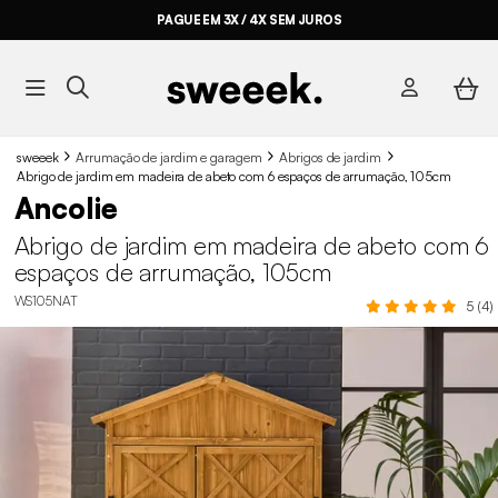
PAGUE EM 3X / 4X SEM JUROS
sweeek
Arrumação de jardim e garagem
Abrigos de jardim
Abrigo de jardim em madeira de abeto com 6 espaços de arrumação, 105cm
Ancolie
Abrigo de jardim em madeira de abeto com 6
espaços de arrumação, 105cm
WS105NAT
5 (4)