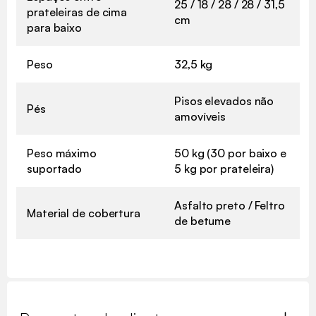
25 / 18 / 28 / 28 / 31,5
prateleiras de cima
cm
para baixo
Peso
32,5 kg
Pisos elevados não
Pés
amovíveis
Peso máximo
50 kg (30 por baixo e
suportado
5 kg por prateleira)
Asfalto preto / Feltro
Material de cobertura
de betume