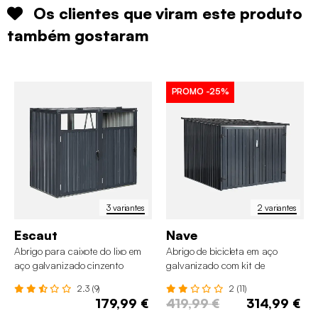
Os clientes que viram este produto
também gostaram
PROMO
-25%
3 variantes
2 variantes
Escaut
Nave
Abrigo para caixote do lixo em
Abrigo de bicicleta em aço
aço galvanizado cinzento
galvanizado com kit de
ancoragem, 4 bicicletas
2.3 (9)
2 (11)
179,99 €
419,99 €
314,99 €