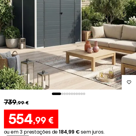
739
,99 €
554
,99 €