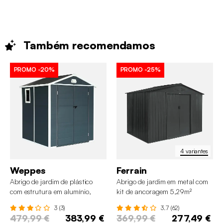
Também
recomendamos
PROMO
-20%
PROMO
-25%
4 variantes
Weppes
Ferrain
Abrigo de jardim de plástico
Abrigo de jardim em metal com
com estrutura em alumínio,
kit de ancoragem 5,29m²
3.65m²
3 (3)
3.7 (62)
479,99 €
383,99 €
369,99 €
277,49 €