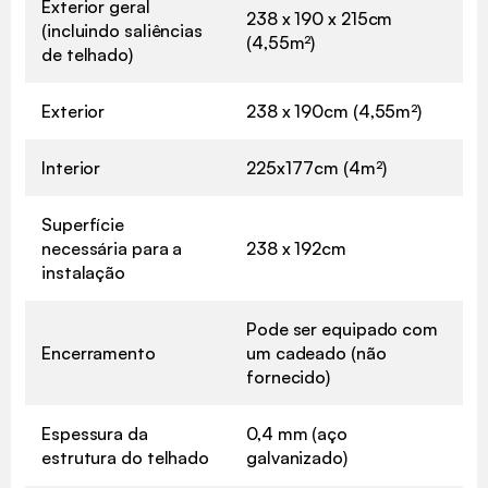
Exterior geral
238 x 190 x 215cm
(incluindo saliências
(4,55m²)
de telhado)
Exterior
238 x 190cm (4,55m²)
Interior
225x177cm (4m²)
Superfície
necessária para a
238 x 192cm
instalação
Pode ser equipado com
Encerramento
um cadeado (não
fornecido)
Espessura da
0,4 mm (aço
estrutura do telhado
galvanizado)