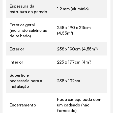
Espessura da
1,2 mm (alumínio)
estrutura da parede
Exterior geral
238 x 190 x 215cm
(incluindo saliências
(4,55m²)
de telhado)
Exterior
238 x 190cm (4,55m²)
Interior
225 x 177cm (4m²)
Superfície
necessária para a
238 x 192cm
instalação
Pode ser equipado com
Encerramento
um cadeado (não
fornecido)