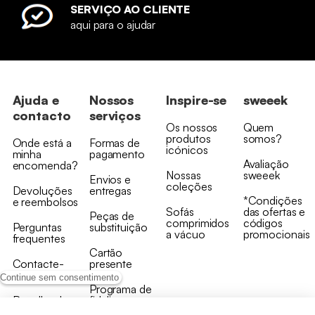
SERVIÇO AO CLIENTE
aqui para o ajudar
Ajuda e
Nossos
Inspire-se
sweeek
contacto
serviços
Os nossos
Quem
produtos
somos?
Onde está a
Formas de
icónicos
minha
pagamento
Avaliação
encomenda?
Nossas
sweeek
Envios e
coleções
Devoluções
entregas
*Condições
e reembolsos
Sofás
das ofertas e
Peças de
comprimidos
códigos
Perguntas
substituição
a vácuo
promocionais
frequentes
Cartão
Contacte-
presente
nos
Continue sem consentimento
Programa de
Recolha de
fidelizaçao
produtos