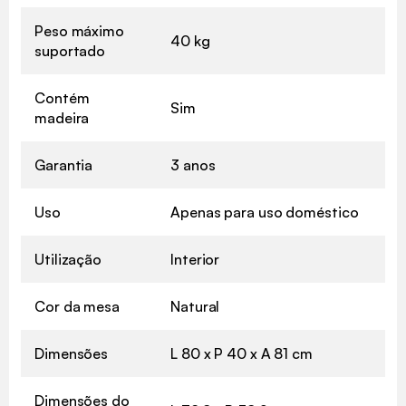
Peso máximo
40 kg
suportado
Contém
Sim
madeira
Garantia
3 anos
Uso
Apenas para uso doméstico
Utilização
Interior
Cor da mesa
Natural
Dimensões
L 80 x P 40 x A 81 cm
Dimensões do