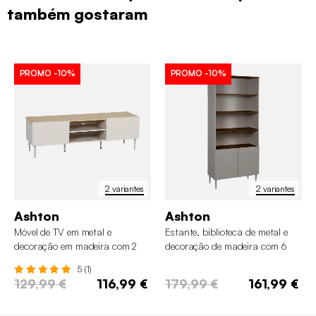
também gostaram
PROMO
-10%
PROMO
-10%
2 variantes
2 variantes
Ashton
Ashton
Móvel de TV em metal e
Estante, biblioteca de metal e
decoração em madeira com 2
decoração de madeira com 6
portas, 140cm
níveis
5 (1)
129,99 €
116,99 €
179,99 €
161,99 €