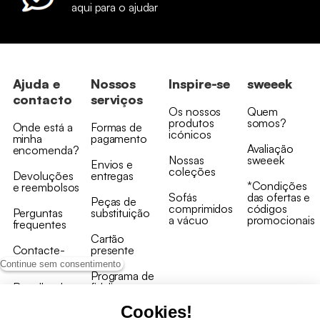
aqui para o ajudar
Ajuda e
Nossos
Inspire-se
sweeek
contacto
serviços
Os nossos
Quem
produtos
somos?
Onde está a
Formas de
icónicos
minha
pagamento
Avaliação
encomenda?
Nossas
sweeek
Envios e
coleções
Devoluções
entregas
*Condições
e reembolsos
Sofás
das ofertas e
Peças de
comprimidos
códigos
Perguntas
substituição
a vácuo
promocionais
frequentes
Cartão
Contacte-
presente
nos
Continue sem consentimento
Programa de
Recolha de
fidelizaçao
produtos
Cookies!