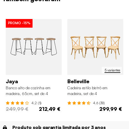
PROMO
-15%
5 variantes
Jaya
Belleville
Banco alto de cozinha em
Cadeira estilo bistrô em
madeira, 65cm, set de 4
madeira, set de 4
4.2 (5)
4.6 (38)
249,99 €
212,49 €
299,99 €
Produto sob garantia limitada por 3 anos