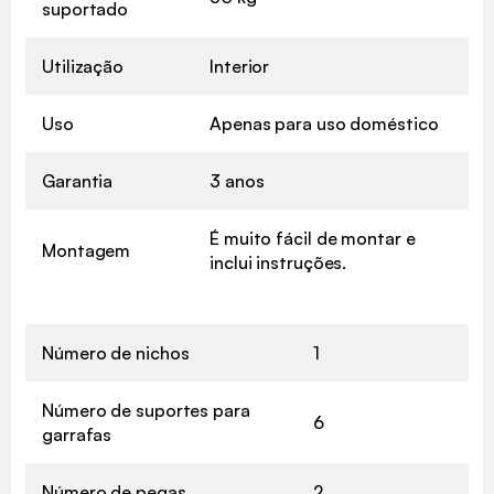
suportado
Utilização
Interior
✖
Uso
Apenas para uso doméstico
Garantia
3 anos
É muito fácil de montar e
Montagem
inclui instruções.
Número de nichos
1
Número de suportes para
6
garrafas
Número de pegas
2