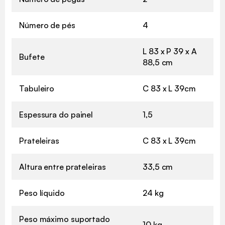
Número de pés
4
L 83 x P 39 x A
Bufete
88,5 cm
Tabuleiro
C 83 x L 39cm
Espessura do painel
1,5
Prateleiras
C 83 x L 39cm
Altura entre prateleiras
33,5 cm
Peso líquido
24 kg
Peso máximo suportado
10 kg