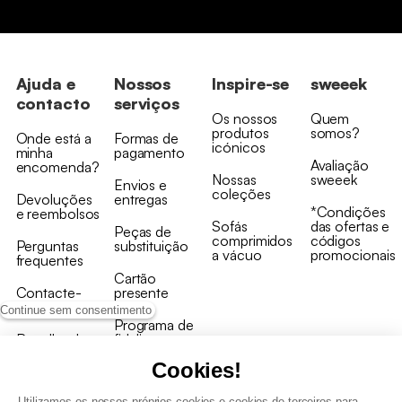
Ajuda e
Nossos
Inspire-se
sweeek
contacto
serviços
Os nossos
Quem
produtos
somos?
Onde está a
Formas de
icónicos
minha
pagamento
Avaliação
encomenda?
Nossas
sweeek
Envios e
coleções
Devoluções
entregas
*Condições
e reembolsos
Sofás
das ofertas e
Peças de
comprimidos
códigos
Perguntas
substituição
a vácuo
promocionais
frequentes
Cartão
Contacte-
presente
nos
Continue sem consentimento
Programa de
Recolha de
fidelizaçao
produtos
Cookies!
Utilizamos os nossos próprios cookies e cookies de terceiros para