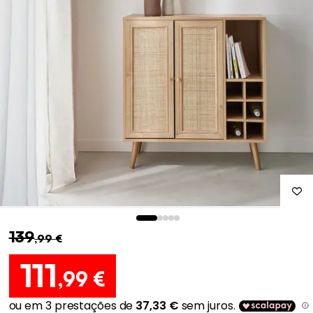
139
,99 €
111
,99 €