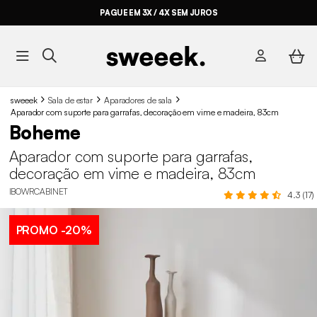
PAGUE EM 3X / 4X SEM JUROS
BYE BYE STOCK ATÉ -70%*
sweeek
Sala de estar
Aparadores de sala
Aparador com suporte para garrafas, decoração em vime e madeira, 83cm
Boheme
Aparador com suporte para garrafas,
decoração em vime e madeira, 83cm
IBOWRCABINET
4.3 (17)
PROMO
-20%