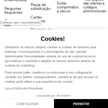
Sofás
das ofertas e
Peças de
comprimidos
códigos
Perguntas
substituição
a vácuo
promocionais
frequentes
Cartão
Contacte-
presente
Continue sem consentimento
nos
Programa de
Recolha de
fidelizaçao
produtos
Cookies!
Utilizamos os nossos próprios cookies e cookies de terceiros para
melhorar o funcionamento e o desempenho do site, permitir
determinadas funcionalidades através do uso de cookies técnicos,
personalizar o conteúdo e adaptar os nossos anúncios através de
cookies de marketing.
Termos e Condições Gerais de Venda e Aviso Legal
Condições Gerais de Utilização do Programa de Fidelização
Pode aceitar todos, rejeitá-los ou selecionar a sua configuração
Gestão de dados pessoais e política de cookies
clicando nos botões correspondentes. Lembre-se de que recusar os
Termos e condições gerais de venda pro
cookies pode afetar a sua experiência de compra.
Declaração de Acessibilidade
Leia a Política de Privacidade
Consentido por
CONFIGURAR
PERMITIR