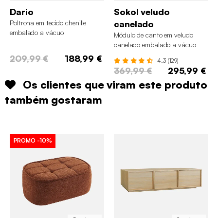
Dario
Sokol veludo
Poltrona em tecido chenille
canelado
embalado a vácuo
Módulo de canto em veludo
canelado embalado a vácuo
209,99 €
188,99 €
4.3 (129)
369,99 €
295,99 €
Os clientes que viram este produto
também gostaram
PROMO
-10%