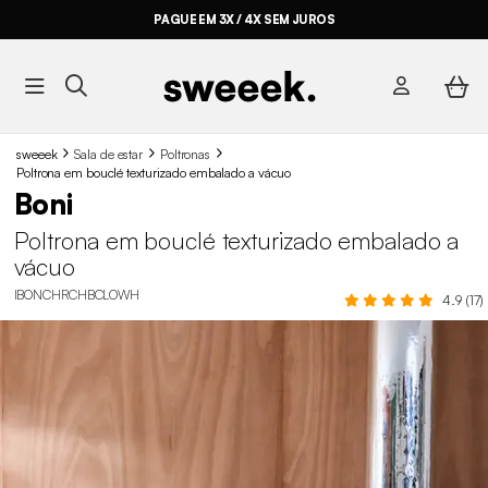
PAGUE EM 3X / 4X SEM JUROS
sweeek
Sala de estar
Poltronas
Poltrona em bouclé texturizado embalado a vácuo
Boni
Poltrona em bouclé texturizado embalado a
vácuo
IBONCHRCHBCLOWH
4.9 (17)