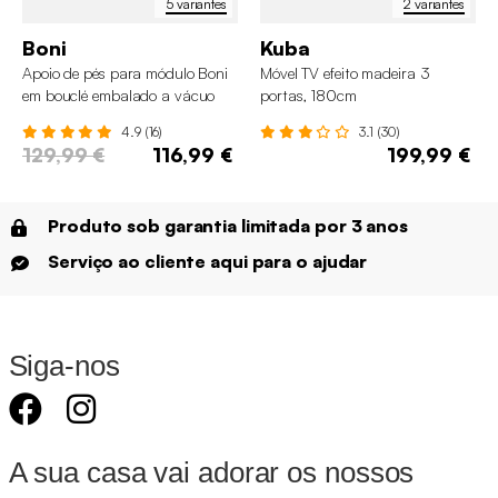
5 variantes
2 variantes
Boni
Kuba
Apoio de pés para módulo Boni
Móvel TV efeito madeira 3
em bouclé embalado a vácuo
portas, 180cm
4.9 (16)
3.1 (30)
129,99 €
116,99 €
199,99 €
Produto sob garantia limitada por 3 anos
Serviço ao cliente aqui para o ajudar
Siga-nos
A sua casa vai adorar os nossos