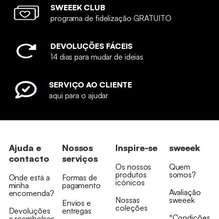
SWEEEK CLUB
programa de fidelização GRATUITO
DEVOLUÇÕES FÁCEIS
14 dias para mudar de ideias
SERVIÇO AO CLIENTE
aqui para o ajudar
Ajuda e
Nossos
Inspire-se
sweeek
contacto
serviços
Os nossos
Quem
produtos
somos?
Onde está a
Formas de
icónicos
minha
pagamento
Avaliação
encomenda?
Nossas
sweeek
Envios e
coleções
Devoluções
entregas
*Condições
e reembolsos