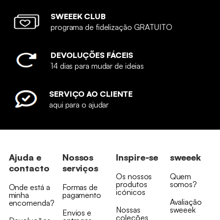
SWEEEK CLUB
programa de fidelização GRATUITO
DEVOLUÇÕES FÁCEIS
14 dias para mudar de ideias
SERVIÇO AO CLIENTE
aqui para o ajudar
Ajuda e
Nossos
Inspire-se
sweeek
contacto
serviços
Os nossos
Quem
produtos
somos?
Onde está a
Formas de
icónicos
minha
pagamento
Avaliação
encomenda?
Nossas
sweeek
Envios e
coleções