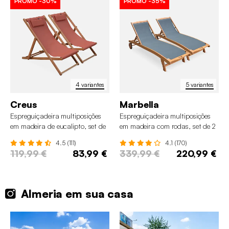
PROMO
-30%
PROMO
-35%
4 variantes
5 variantes
Creus
Marbella
Espreguiçadeira multiposições
Espreguiçadeira multiposições
em madeira de eucalipto, set de
em madeira com rodas, set de 2
2
4.5 (111)
4.1 (170)
119,99 €
83,99 €
339,99 €
220,99 €
Almeria em sua casa