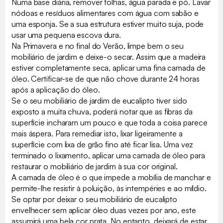
Numa base diária, remover folhas, água parada e pó. Lavar
nódoas e resíduos alimentares com água com sabão e
uma esponja. Se a sua estrutura estiver muito suja, pode
usar uma pequena escova dura.
Na Primavera e no final do Verão, limpe bem o seu
mobiliário de jardim e deixe-o secar. Assim que a madeira
estiver completamente seca, aplicar uma fina camada de
óleo. Certificar-se de que não chove durante 24 horas
após a aplicação do óleo.
Se o seu mobiliário de jardim de eucalipto tiver sido
exposto a muita chuva, poderá notar que as fibras da
superfície incharam um pouco e que toda a coisa parece
mais áspera. Para remediar isto, lixar ligeiramente a
superfície com lixa de grão fino até ficar lisa. Uma vez
terminado o lixamento, aplicar uma camada de óleo para
restaurar o mobiliário de jardim à sua cor original.
A camada de óleo é o que impede a mobília de manchar e
permite-lhe resistir à poluição, às intempéries e ao míldio.
Se optar por deixar o seu mobiliário de eucalipto
envelhecer sem aplicar óleo duas vezes por ano, este
assumirá uma bela cor prata. No entanto, deixará de estar