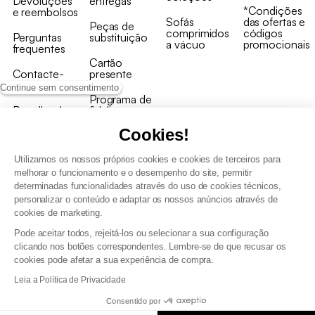
Devoluções
entregas
*Condições
e reembolsos
Sofás
das ofertas e
Peças de
comprimidos
códigos
Perguntas
substituição
a vácuo
promocionais
frequentes
Cartão
Contacte-
presente
nos
Continue sem consentimento
Programa de
Recolha de
fidelizaçao
produtos
Cookies!
Utilizamos os nossos próprios cookies e cookies de terceiros para
melhorar o funcionamento e o desempenho do site, permitir
determinadas funcionalidades através do uso de cookies técnicos,
personalizar o conteúdo e adaptar os nossos anúncios através de
Termos e Condições Gerais de Venda e Aviso Legal
cookies de marketing.
Condições Gerais de Utilização do Programa de Fidelização
Pode aceitar todos, rejeitá-los ou selecionar a sua configuração
Gestão de dados pessoais e política de cookies
clicando nos botões correspondentes. Lembre-se de que recusar os
Termos e condições gerais de venda pro
cookies pode afetar a sua experiência de compra.
Declaração de Acessibilidade
Leia a Política de Privacidade
Consentido por