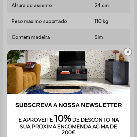
Altura do assento
24 cm
Peso máximo suportado
110 kg
Contém madeira
Sim
✖
É muito fácil de montar e
Montagem
inclui instruções.
Utilização
Ao ar livre
Uso
Apenas para uso doméstico
Garantia
3 anos
Material da
Eucalipto 100%, cor de teca,