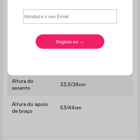
estrutura
oleado
Corda
Taupe, linear, poliéster
Cadeira de
66,5x81x71cm (8,5kg)
braços
Apoio para os
59,5x50x32,8cm (4kg)
pés
Altura do
33,5/24cm
assento
Altura do apoio
53/44cm
de braço