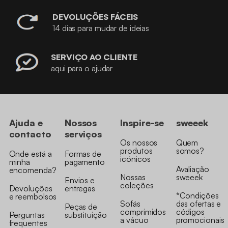
DEVOLUÇÕES FÁCEIS
14 dias para mudar de ideias
SERVIÇO AO CLIENTE
aqui para o ajudar
Ajuda e
Nossos
Inspire-se
sweeek
contacto
serviços
Os nossos
Quem
produtos
somos?
Onde está a
Formas de
icónicos
minha
pagamento
Avaliação
encomenda?
Nossas
sweeek
Envios e
coleções
Devoluções
entregas
*Condições
e reembolsos
Sofás
das ofertas e
Peças de
comprimidos
códigos
Perguntas
substituição
a vácuo
promocionais
frequentes