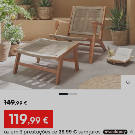
149
,99 €
119
,99 €