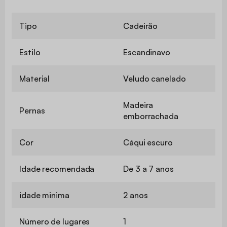
Tipo
Cadeirão
Estilo
Escandinavo
Material
Veludo canelado
Madeira
Pernas
emborrachada
Cor
Cáqui escuro
Idade recomendada
De 3 a 7 anos
idade minima
2 anos
Número de lugares
1