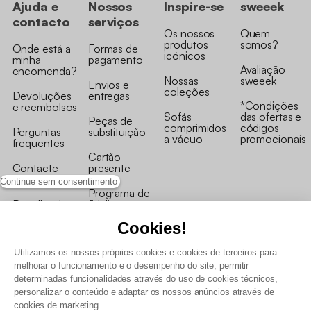
Ajuda e
Nossos
Inspire-se
sweeek
contacto
serviços
Os nossos
Quem
produtos
somos?
Onde está a
Formas de
icónicos
minha
pagamento
Avaliação
encomenda?
Nossas
sweeek
Envios e
coleções
Devoluções
entregas
*Condições
e reembolsos
Sofás
das ofertas e
Peças de
comprimidos
códigos
Perguntas
substituição
a vácuo
promocionais
frequentes
Cartão
Contacte-
presente
nos
Continue sem consentimento
Programa de
Recolha de
fidelizaçao
produtos
Cookies!
Utilizamos os nossos próprios cookies e cookies de terceiros para
melhorar o funcionamento e o desempenho do site, permitir
determinadas funcionalidades através do uso de cookies técnicos,
personalizar o conteúdo e adaptar os nossos anúncios através de
Termos e Condições Gerais de Venda e Aviso Legal
cookies de marketing.