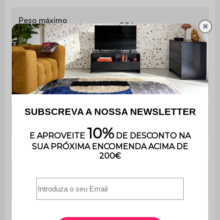
Peso máximo
50 kg
✖
suportado
Contém madeira
Sim
Utilização
Interior
Uso
Apenas para uso doméstico
Garantia
3 anos
É muito fácil de montar e
Montagem
inclui instruções.
Estofos dos
Espuma de poliuretano (24