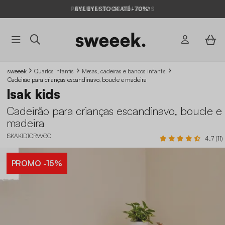
BYE BYE STOCK ATÉ -70%*
sweeek
Quartos infantis
Mesas, cadeiras e bancos infantis
Cadeirão para crianças escandinavo, boucle e madeira
Isak kids
Cadeirão para crianças escandinavo, boucle e
madeira
ISKAKID1CRVVGC
4.7 (11)
PROMO
-15%