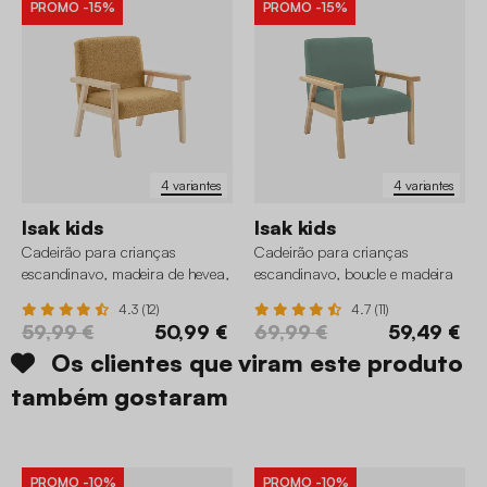
PROMO
-15%
PROMO
-15%
4 variantes
4 variantes
Isak kids
Isak kids
Cadeirão para crianças
Cadeirão para crianças
escandinavo, madeira de hevea,
escandinavo, boucle e madeira
boucle
4.3 (12)
4.7 (11)
59,99 €
50,99 €
69,99 €
59,49 €
Os clientes que viram este produto
também gostaram
PROMO
-10%
PROMO
-10%