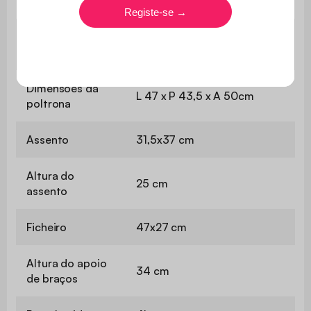
bancos
kg/m3)
Estofo do
Espuma de poliuretano
encosto
(20kg/m3)
Dimensões da
L 47 x P 43,5 x A 50cm
poltrona
Assento
31,5x37 cm
Altura do
25 cm
assento
Ficheiro
47x27 cm
Altura do apoio
34 cm
de braços