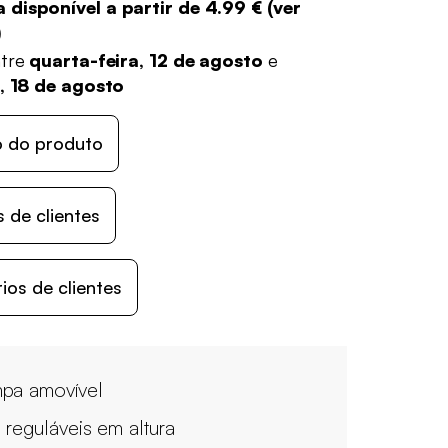
 disponível a partir de
4.99 €
(
ver
)
ntre
quarta-feira, 12 de agosto
e
a, 18 de agosto
o do produto
 de clientes
os de clientes
pa amovível
 reguláveis em altura