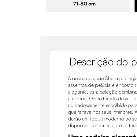
Descrição do p
A nossa coleção Shella privileg
assentos de pelúcia e encosto re
elegante, esta coleção combina
e chique. O seu tecido de velud
cuidadosamente escolhido para 
que faltava nos seus interiores.
darão um toque moderno ao seu 
disponível em várias cores e tec
Uma cadeira elegant