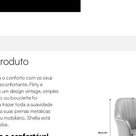
roduto
ia o conforto com os seus
confortante. Flirty e
 um design vintage, simples
o ou bouclette foi
trazer toda a suavidade
 As suas pernas metálicas
mobiliário. Shella está
idos.
e e confortável