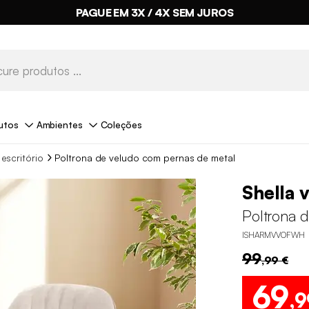
PAGUE EM 3X / 4X SEM JUROS
utos
Ambientes
Coleções
escritório
Poltrona de veludo com pernas de metal
Shella 
Poltrona 
ISHARMVVOFWH
99
,99 €
69
,9