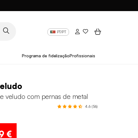
PT/PT
Programa de fidelização
Profissionais
veludo
de veludo com pernas de metal
4.6 (56)
9 €