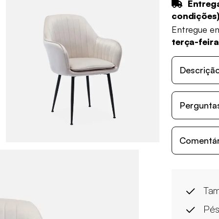
Entrega
condições
Entregue e
terça-feir
Descriçã
Perguntas
Comentári
Tam
Pés