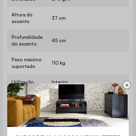
Altura do
37 cm
assento
Profundidade
45 cm
do assento
Peso máximo
110 kg
suportado
Utilização
Interior
✖
Uso
Apenas para uso doméstico
Garantia
3 anos
O produto é fornecido em kit
Montagem
para montagem. As instruções