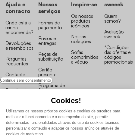
Ajuda e
Nossos
Inspire-se
sweeek
contacto
serviços
Os nossos
Quem
produtos
somos?
Onde está a
Formas de
icónicos
minha
pagamento
Avaliação
encomenda?
Nossas
sweeek
Envios e
coleções
Devoluções
entregas
*Condições
e reembolsos
Sofás
das ofertas e
Peças de
comprimidos
códigos
Perguntas
substituição
a vácuo
promocionais
frequentes
Cartão
Contacte-
presente
nos
Continue sem consentimento
Programa de
Recolha de
fidelizaçao
produtos
Cookies!
Utilizamos os nossos próprios cookies e cookies de terceiros para
melhorar o funcionamento e o desempenho do site, permitir
determinadas funcionalidades através do uso de cookies técnicos,
personalizar o conteúdo e adaptar os nossos anúncios através de
Termos e Condições Gerais de Venda e Aviso Legal
cookies de marketing.