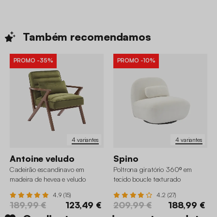
Também
recomendamos
PROMO
-35%
PROMO
-10%
4 variantes
4 variantes
Antoine veludo
Spino
Cadeirão escandinavo em
Poltrona giratório 360º em
madeira de hevea e veludo
tecido boucle texturado
4.9 (15)
4.2 (27)
189,99 €
123,49 €
209,99 €
188,99 €