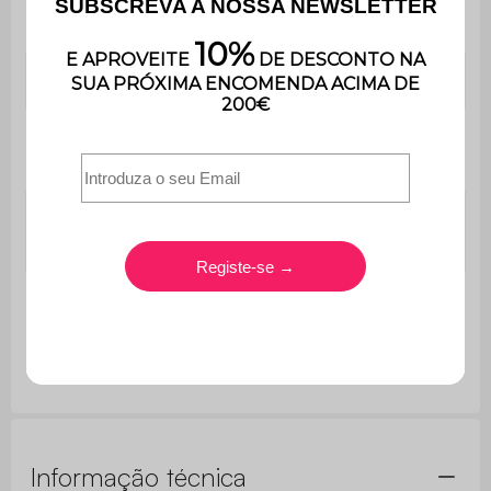
estão incluídas
Assento
Molas em ziguezague
Cadeira de
L 64 x P 69,5 x A 73cm
braços
Espessura do
10 cm
assento
Espessura do
5 cm
encosto
Informação técnica