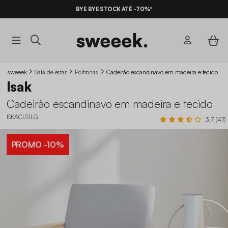
BYE BYE STOCK ATÉ -70%*
sweeek
Sala de estar
Poltronas
Cadeirão escandinavo em madeira e tecido
Isak
Cadeirão escandinavo em madeira e tecido
ISKACLS1LG
3.7 (47)
PROMO
-10%