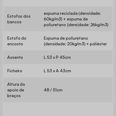
espuma reciclada (densidade:
Estofos dos
60kg/m3) + espuma de
bancos
poliuretano (densidade: 26kg/m3)
Estofo do
Espuma de poliuretano
encosto
(densidade: 20kg/m3) + poliéster
Assento
L 53 x P 45cm
Ficheiro
L 53 x A 43cm
Altura do
apoio de
48 / 51cm
braços