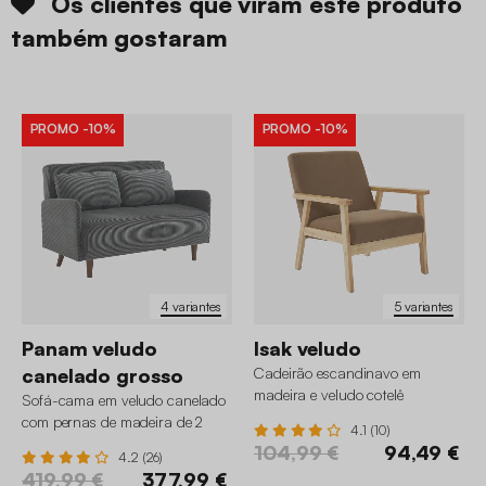
Os clientes que viram este produto
também gostaram
PROMO
-10%
PROMO
-10%
4 variantes
5 variantes
Panam veludo
Isak veludo
canelado grosso
Cadeirão escandinavo em
madeira e veludo cotelê
Sofá-cama em veludo canelado
com pernas de madeira de 2
4.1 (10)
lugares
104,99 €
94,49 €
4.2 (26)
419,99 €
377,99 €