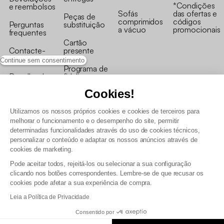
*Condições
e reembolsos
Sofás
das ofertas e
Peças de
comprimidos
códigos
Perguntas
substituição
a vácuo
promocionais
frequentes
Cartão
Contacte-
presente
nos
Continue sem consentimento
Programa de
Recolha de
fidelizaçao
produtos
Cookies!
Utilizamos os nossos próprios cookies e cookies de terceiros para
melhorar o funcionamento e o desempenho do site, permitir
determinadas funcionalidades através do uso de cookies técnicos,
personalizar o conteúdo e adaptar os nossos anúncios através de
Termos e Condições Gerais de Venda e Aviso Legal
cookies de marketing.
Condições Gerais de Utilização do Programa de Fidelização
Pode aceitar todos, rejeitá-los ou selecionar a sua configuração
Gestão de dados pessoais e política de cookies
clicando nos botões correspondentes. Lembre-se de que recusar os
Termos e condições gerais de venda pro
cookies pode afetar a sua experiência de compra.
Declaração de Acessibilidade
Leia a Política de Privacidade
Consentido por