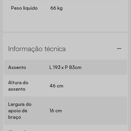
Peso líquido
66 kg
Informação técnica
Assento
L 193 x P 83cm
Altura do
46 cm
assento
Largura do
apoio de
16 cm
braço