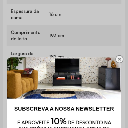
Espessura da
16 cm
cama
Comprimento
193 cm
do leito
Largura da
182 cm
✖
cama
Peso máximo
110kg por assento
suportado
Uso
Apenas para uso doméstico
Garantia
3 anos
É muito fácil de montar e inclui