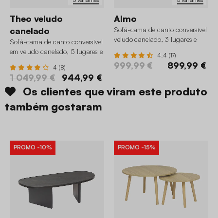
Theo veludo
Almo
canelado
Sofá-cama de canto conversível
veludo canelado, 3 lugares e
Sofá-cama de canto conversível
baú
em veludo canelado, 5 lugares e
4.4 (17)
baú
999,99 €
899,99 €
4 (8)
1 049,99 €
944,99 €
Os clientes que viram este produto
também gostaram
PROMO
-10%
PROMO
-15%