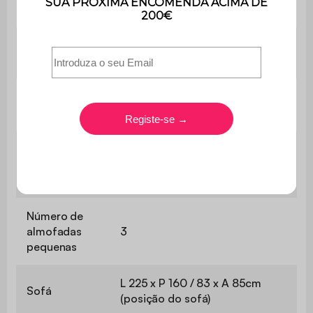
Montagem
instruções.
Tecido felpudo branco
Revestimento
(370g/m²)
Número de
8
pés
Número de
salas de
1
espera
Número de
almofadas
3
pequenas
L 225 x P 160 / 83 x A 85cm
Sofá
(posição do sofá)