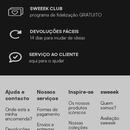
SWEEEK CLUB
programa de fidelização GRATUITO
DEVOLUÇÕES FÁCEIS
14 dias para mudar de ideias
SERVIÇO AO CLIENTE
aqui para o ajudar
Ajuda e
Nossos
Inspire-se
sweeek
contacto
serviços
Os nossos
Quem
produtos
somos?
Onde está a
Formas de
icónicos
minha
pagamento
Avaliação
encomenda?
Nossas
sweeek
Envios e
coleções
Devoluções
entregas