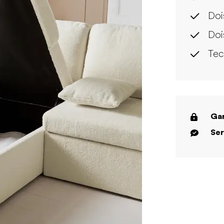
Doi
Doi
Tec
Gar
Ser