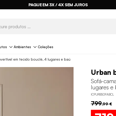
PAGUE EM 3X / 4X SEM JUROS
utos
Ambientes
Coleções
ertível em tecido bouclé, 4 lugares e baú
Urban 
Sofá-cama
lugares e
ICPURBSOFABCL
799
,99 €