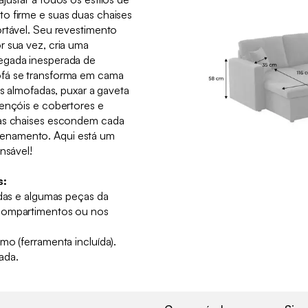
o firme e suas duas chaises
ortável. Seu revestimento
r sua vez, cria uma
egada inesperada de
fá se transforma em cama
as almofadas, puxar a gaveta
lençóis e cobertores e
 as chaises escondem cada
enamento. Aqui está um
nsável!
s:
adas e algumas peças da
compartimentos ou nos
mo (ferramenta incluída).
ada.