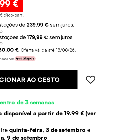
,99 €
€ d'éco-part
.
80,00 €.
Oferta válida até 18/08/26.
0 €/mês com
CIONAR AO CESTO
entro de 3 semanas
 disponível a partir de
19.99 €
(
ver
)
ntre
quinta-feira, 3 de setembro
e
ra, 9 de setembro