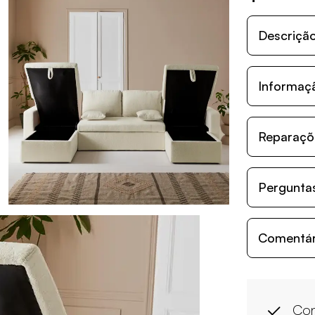
Descriçã
Informaç
Reparaçõe
Perguntas
Comentári
Con