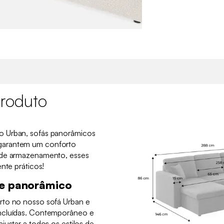
roduto
o Urban, sofás panorâmicos
garantem um conforto
 de armazenamento, esses
nte práticos!
 e panorâmico
rto no nosso sofá Urban e
ncluídas. Contemporâneo e
justar a todos os estilos de