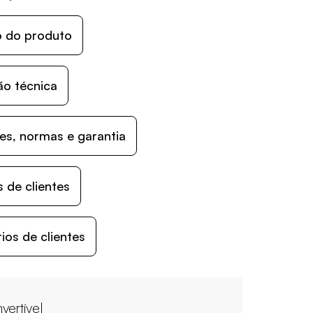
o do produto
ão técnica
s, normas e garantia
 de clientes
os de clientes
vertível