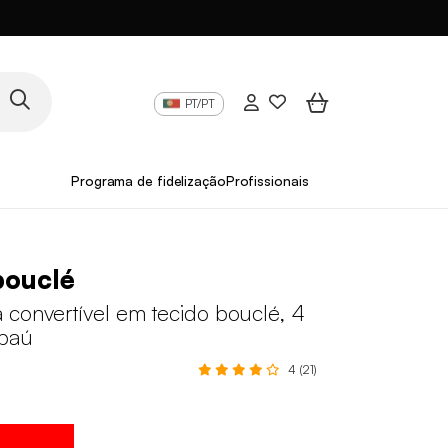
PT/PT
Programa de fidelização
Profissionais
bouclé
 convertível em tecido bouclé, 4
 baú
4 (21)