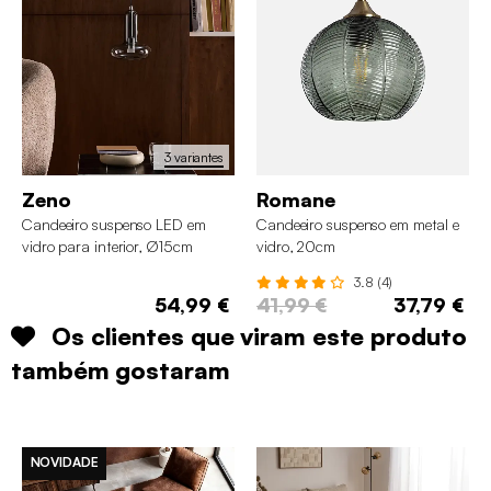
3 variantes
Zeno
Romane
Candeeiro suspenso LED em
Candeeiro suspenso em metal e
vidro para interior, Ø15cm
vidro, 20cm
3.8 (4)
54,99 €
41,99 €
37,79 €
Os clientes que viram este produto
também gostaram
NOVIDADE