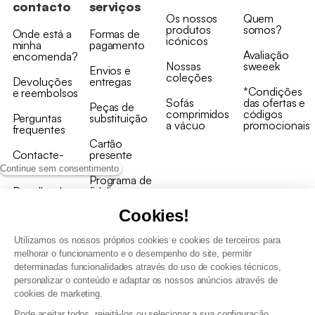
contacto
serviços
Os nossos
Quem
produtos
somos?
Onde está a
Formas de
icónicos
minha
pagamento
Avaliação
encomenda?
Nossas
sweeek
Envios e
coleções
Devoluções
entregas
*Condições
e reembolsos
Sofás
das ofertas e
Peças de
comprimidos
códigos
Perguntas
substituição
a vácuo
promocionais
frequentes
Cartão
Contacte-
presente
nos
Continue sem consentimento
Programa de
Recolha de
fidelizaçao
produtos
Cookies!
Utilizamos os nossos próprios cookies e cookies de terceiros para
melhorar o funcionamento e o desempenho do site, permitir
determinadas funcionalidades através do uso de cookies técnicos,
personalizar o conteúdo e adaptar os nossos anúncios através de
Termos e Condições Gerais de Venda e Aviso Legal
cookies de marketing.
Condições Gerais de Utilização do Programa de Fidelização
Pode aceitar todos, rejeitá-los ou selecionar a sua configuração