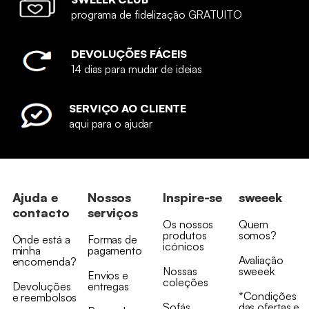
programa de fidelização GRATUITO
DEVOLUÇÕES FÁCEIS
14 dias para mudar de ideias
SERVIÇO AO CLIENTE
aqui para o ajudar
Ajuda e
Nossos
Inspire-se
sweeek
contacto
serviços
Os nossos
Quem
produtos
somos?
Onde está a
Formas de
icónicos
minha
pagamento
Avaliação
encomenda?
Nossas
sweeek
Envios e
coleções
Devoluções
entregas
*Condições
e reembolsos
Sofás
das ofertas e