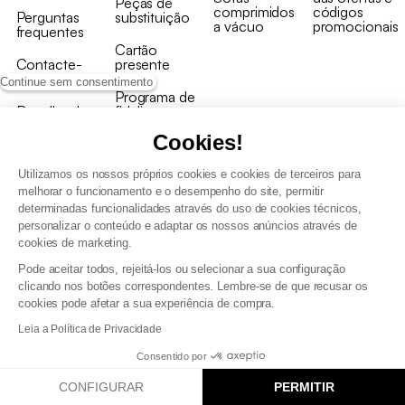
Peças de
comprimidos
códigos
Perguntas
substituição
a vácuo
promocionais
frequentes
Cartão
Contacte-
presente
nos
Continue sem consentimento
Programa de
Recolha de
fidelizaçao
produtos
Cookies!
Utilizamos os nossos próprios cookies e cookies de terceiros para
melhorar o funcionamento e o desempenho do site, permitir
determinadas funcionalidades através do uso de cookies técnicos,
personalizar o conteúdo e adaptar os nossos anúncios através de
Termos e Condições Gerais de Venda e Aviso Legal
cookies de marketing.
Condições Gerais de Utilização do Programa de Fidelização
Pode aceitar todos, rejeitá-los ou selecionar a sua configuração
Gestão de dados pessoais e política de cookies
clicando nos botões correspondentes. Lembre-se de que recusar os
Termos e condições gerais de venda pro
cookies pode afetar a sua experiência de compra.
Declaração de Acessibilidade
Leia a Política de Privacidade
Consentido por
CONFIGURAR
PERMITIR