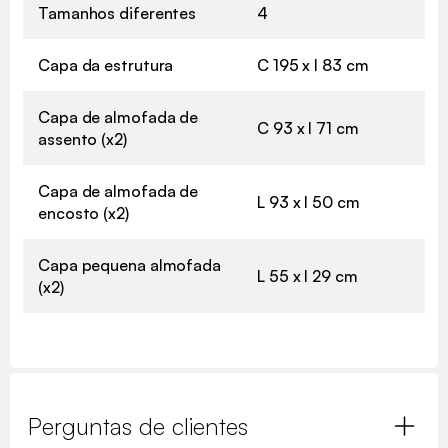
Tamanhos diferentes
4
Capa da estrutura
C 195 x l 83 cm
Capa de almofada de
C 93 x l 71 cm
assento (x2)
Capa de almofada de
L 93 x l 50 cm
encosto (x2)
Capa pequena almofada
L 55 x l 29 cm
(x2)
Perguntas de clientes