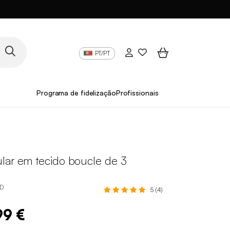
PT/PT
Programa de fidelização
Profissionais
lar em tecido boucle de 3
TD
5 (4)
99 €