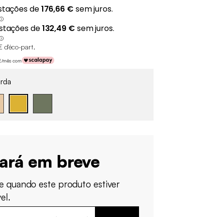
€ d'éco-part
.
 €/mês com
rda
tará em breve
e quando este produto estiver
el.