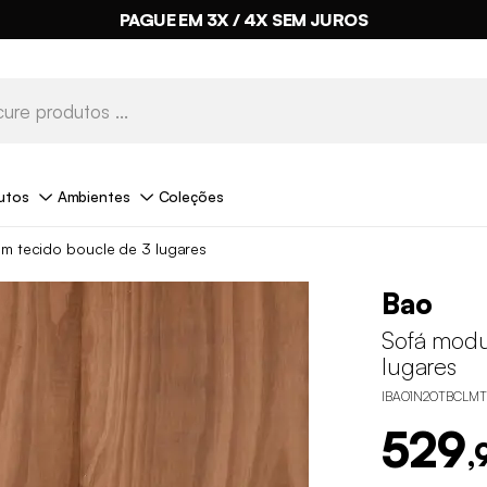
PAGUE EM 3X / 4X SEM JUROS
utos
Ambientes
Coleções
m tecido boucle de 3 lugares
Bao
Sofá modu
lugares
IBAO1N2OTBCLM
529
,