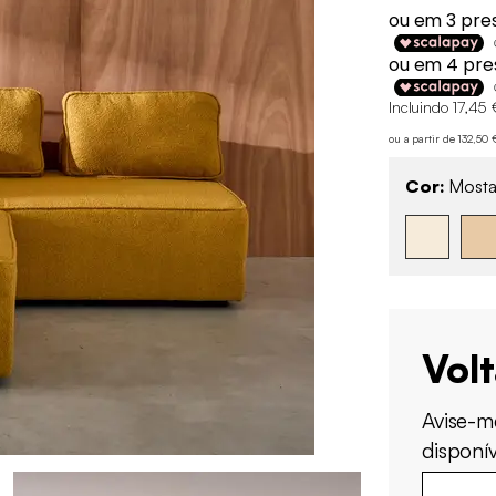
Incluindo 17,45 
ou a partir de 132,50
Cor:
Mosta
Vol
Avise-m
disponív