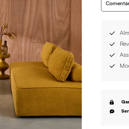
Comentári
Alm
Rev
Ass
Mod
Gar
Ser