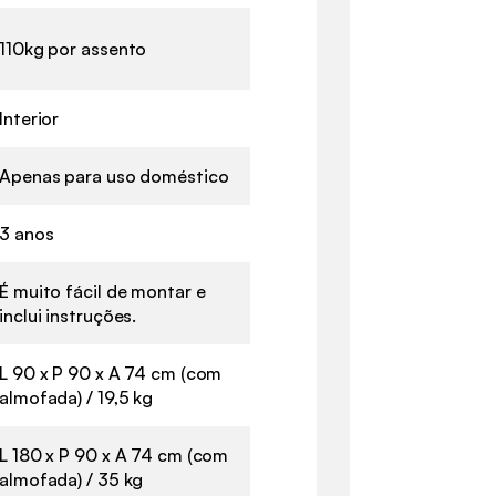
110kg por assento
Interior
Apenas para uso doméstico
3 anos
É muito fácil de montar e
inclui instruções.
L 90 x P 90 x A 74 cm (com
almofada) / 19,5 kg
L 180 x P 90 x A 74 cm (com
almofada) / 35 kg