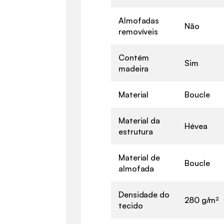
Almofadas
Não
removíveis
Contém
Sim
madeira
Material
Boucle
Material da
Hévea
estrutura
Material de
Boucle
almofada
Densidade do
280 g/m²
tecido