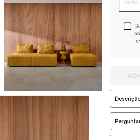
Go
po
te
ADI
Descriçã
Perguntas