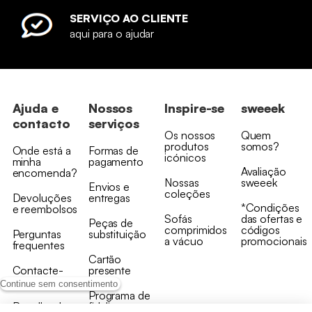
SERVIÇO AO CLIENTE
aqui para o ajudar
Ajuda e
Nossos
Inspire-se
sweeek
contacto
serviços
Os nossos
Quem
produtos
somos?
Onde está a
Formas de
icónicos
minha
pagamento
Avaliação
encomenda?
Nossas
sweeek
Envios e
coleções
Devoluções
entregas
*Condições
e reembolsos
Sofás
das ofertas e
Peças de
comprimidos
códigos
Perguntas
substituição
a vácuo
promocionais
frequentes
Cartão
Contacte-
presente
nos
Continue sem consentimento
Programa de
Recolha de
fidelizaçao