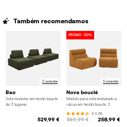
Também
recomendamos
PROMO
-30%
2 variantes
5 variantes
Bao
Nova bouclé
Sofá modular em tecido boucle
Módulo para sofá embalado a
de 3 lugares
vácuo em tecido bouclé, 2
lugares
4.5 (19)
529,99 €
369,99 €
258,99 €