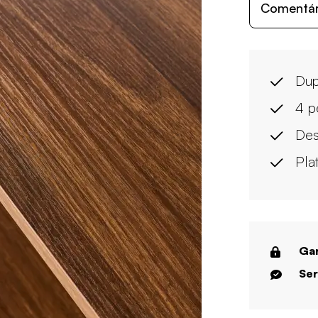
Comentári
Dup
4 p
Des
Pla
Gar
Ser