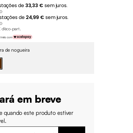
 d'éco-part
.
 €/mês com
a de nogueira
tará em breve
e quando este produto estiver
el.