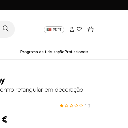
PT/PT
Programa de fidelização
Profissionais
ny
entro retangular em decoração
1 (1)
 €