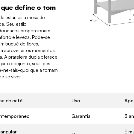
que define o tom
de estar, esta mesa de
de. Seu estilo
edondados proporcionam
forto e leveza. Pode-se
um buquê de flores,
a aproveitar os momentos
a. A prateleira dupla oferece
ar o conjunto, seus pés
e-ne-sais-quoi que a tornam
e se viver.
sa de café
Uso
Ape
ntemporâneo
Garantia
3 a
angular
É mu