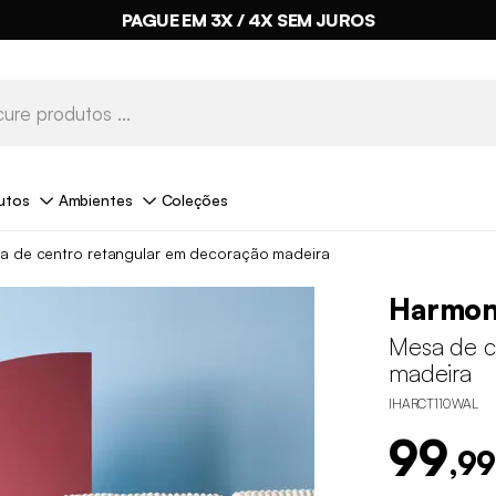
PAGUE EM 3X / 4X SEM JUROS
utos
Ambientes
Coleções
a de centro retangular em decoração madeira
Harmo
Mesa de c
madeira
IHARCT110WAL
99
,99