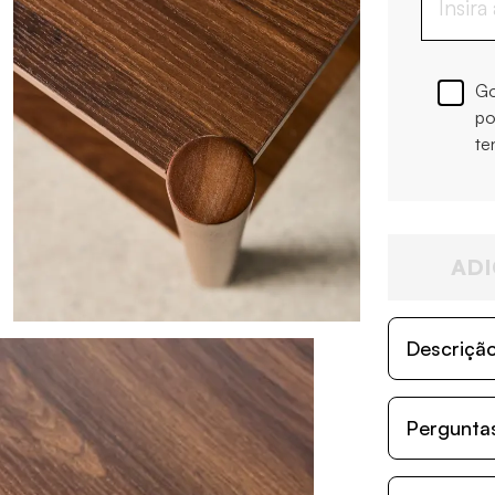
Go
po
te
ADI
Descriçã
Perguntas