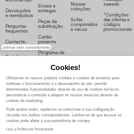
Nossas
sweeek
Envios e
coleções
Devoluções
entregas
*Condições
e reembolsos
Sofás
das ofertas e
Peças de
comprimidos
códigos
Perguntas
substituição
a vácuo
promocionais
frequentes
Cartão
Contacte-
presente
nos
Continue sem consentimento
Programa de
Recolha de
fidelizaçao
produtos
Cookies!
Utilizamos os nossos próprios cookies e cookies de terceiros para
melhorar o funcionamento e o desempenho do site, permitir
determinadas funcionalidades através do uso de cookies técnicos,
personalizar o conteúdo e adaptar os nossos anúncios através de
Termos e Condições Gerais de Venda e Aviso Legal
cookies de marketing.
Condições Gerais de Utilização do Programa de Fidelização
Pode aceitar todos, rejeitá-los ou selecionar a sua configuração
Gestão de dados pessoais e política de cookies
clicando nos botões correspondentes. Lembre-se de que recusar os
Termos e condições gerais de venda pro
cookies pode afetar a sua experiência de compra.
Declaração de Acessibilidade
Leia a Política de Privacidade