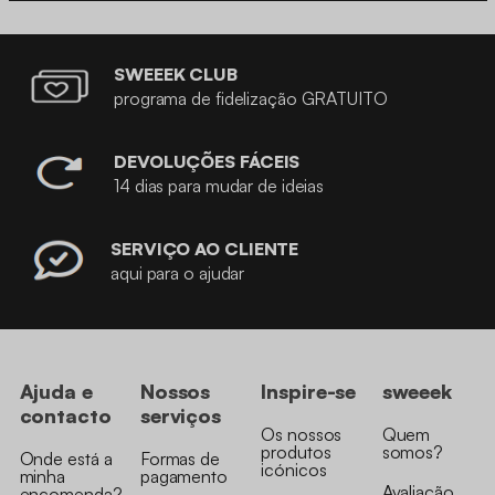
SWEEEK CLUB
programa de fidelização GRATUITO
DEVOLUÇÕES FÁCEIS
14 dias para mudar de ideias
SERVIÇO AO CLIENTE
aqui para o ajudar
Ajuda e
Nossos
Inspire-se
sweeek
contacto
serviços
Os nossos
Quem
produtos
somos?
Onde está a
Formas de
icónicos
minha
pagamento
Avaliação
encomenda?