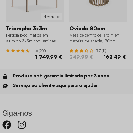
4 variantes
Triomphe 3x3m
Oviedo 80cm
Pérgola bioclimática em
Mesa de centro de jardim em
alumínio 3x3m com lâminas
madeira de acácia, 80cm
ajustáveis
4.6 (266)
3.7 (16)
1 749,99 €
249,99 €
162,49 €
Produto sob garantia limitada por 3 anos
Serviço ao cliente aqui para o ajudar
Siga-nos