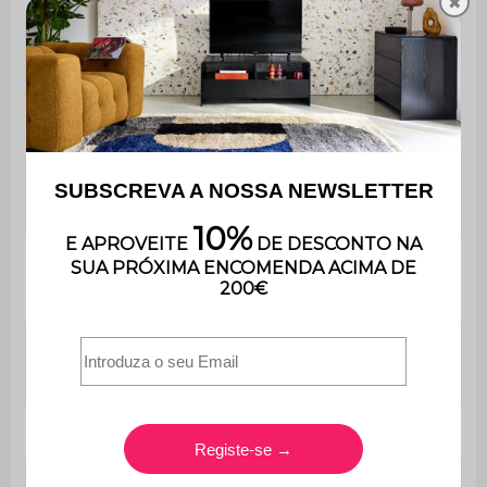
✖
Comprimento
100 cm
da mesa
Contém madeira
Sim
É muito fácil de montar e
Montagem
inclui instruções.
Utilização
Ao ar livre
Apenas para uso
Uso
doméstico
Garantia
3 anos