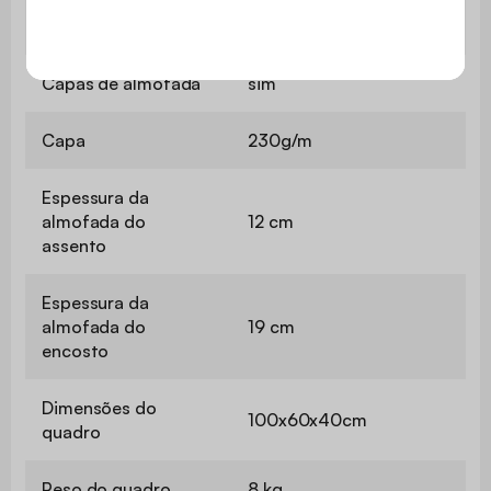
Composição do
2 poltronas + 1 sofá de 2
mobiliário de jardim
lugares + 1 mesa
Capas de almofada
sim
Capa
230g/m
Espessura da
almofada do
12 cm
assento
Espessura da
almofada do
19 cm
encosto
Dimensões do
100x60x40cm
quadro
Peso do quadro
8 kg