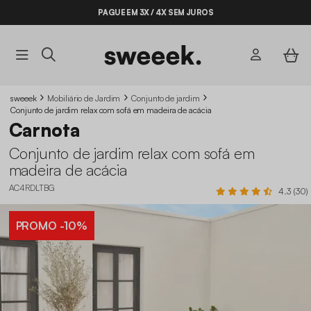
PAGUE EM 3X / 4X SEM JUROS
BYE BYE STOCK ATÉ -70%*
sweeek
Mobiliário de Jardim
Conjunto de jardim
Conjunto de jardim relax com sofá em madeira de acácia
Carnota
Conjunto de jardim relax com sofá em
madeira de acácia
AC4RDLTBG
4.3 (30)
PROMO
-10%