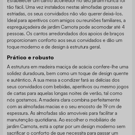
Estabelecer um canto acolhedor no seu jardim nunca foi
tão fácil. Uma vez instalados nestas almofadas grossas e
estriadas, os seus convidados não vão querer deixá-los.
Ideal para aperitivos com amigos ou reuniões familiares, a
espreguiçadeira de jardim Carnota pode acomodar até 4
pessoas. Os cantos arredondados dos apoios de braços
proporcionam conforto aos seus convidados e dão um
toque moderno e de design à estrutura geral.
Prático e robusto
A estrutura em madeira maciça de acácia confere-lhe uma
solidez duradoura, bem como um toque de design quente
e autêntico. A sua mesa a condizer fará as delícias dos
seus convidados com bebidas, aperitivos ou mesmo jogos
de cartas para aquelas longas noites de verão, tal como
nós gostamos. A madeira clara combina perfeitamente
com as almofadas macias e o seu encosto de 19 cm de
espessura. As almofadas são amovíveis para facilitar a
manutenção quotidiana. Ao escolher o mobiliário de
jardim Carnota, está a optar por um design moderno sem
sacrificar o conforto de que necessita para passar um