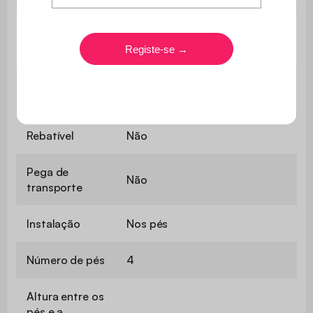
Prateleiras
Não
ajustáveis
Prateleira
Não
lateral
Rebatível
Não
Pega de
Não
transporte
Instalação
Nos pés
Número de pés
4
Altura entre os
pés e a