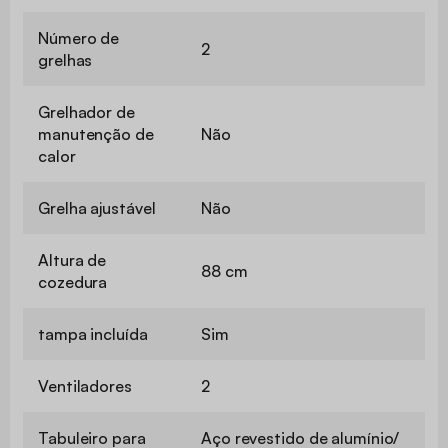
Número de
2
grelhas
Grelhador de
manutenção de
Não
calor
Grelha ajustável
Não
Altura de
88 cm
cozedura
tampa incluída
Sim
Ventiladores
2
Tabuleiro para
Aço revestido de alumínio/