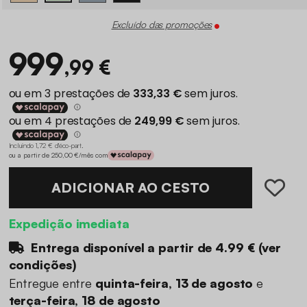
Excluído das promoções
999
,99 €
Incluindo 1,72 € d'éco-part
.
ou a partir de 250,00 €/mês com
ADICIONAR AO CESTO
Expedição imediata
Entrega disponível a partir de
4.99 €
(
ver
condições
)
Entregue entre
quinta-feira, 13 de agosto
e
terça-feira, 18 de agosto