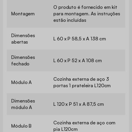
O produto é fornecido em kit
Montagem
para montagem. As instruções
estão incluídas
Dimensões
L 60 x P 58,5 x A 138 cm
abertas
Dimensões
L 60 x P 52 x A 108 cm
fechado
Cozinha externa de aço 3
Módulo A
portas 1 prateleira L120cm
Dimensões
L 120 x P 51 x A 87,5 cm
módulo A
Cozinha externa de aço com
Módulo B
pia L120cm