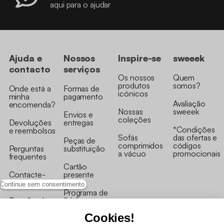
aqui para o ajudar
Ajuda e
Nossos
Inspire-se
sweeek
contacto
serviços
Os nossos
Quem
produtos
somos?
Onde está a
Formas de
icónicos
minha
pagamento
Avaliação
encomenda?
Nossas
sweeek
Envios e
coleções
Devoluções
entregas
*Condições
e reembolsos
Sofás
das ofertas e
Peças de
comprimidos
códigos
Perguntas
substituição
a vácuo
promocionais
frequentes
Cartão
Contacte-
presente
nos
Continue sem consentimento
Programa de
Recolha de
fidelizaçao
produtos
Cookies!