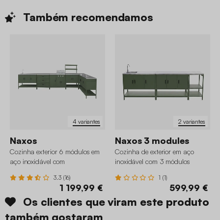
Também
recomendamos
4 variantes
2 variantes
Naxos
Naxos 3 modules
Cozinha exterior 6 módulos em
Cozinha de exterior em aço
aço inoxidável com
inoxidável com 3 módulos
churrasqueira a gás de 3
3.3 (16)
1 (1)
queimadores
1 199,99 €
599,99 €
Os clientes que viram este produto
também gostaram