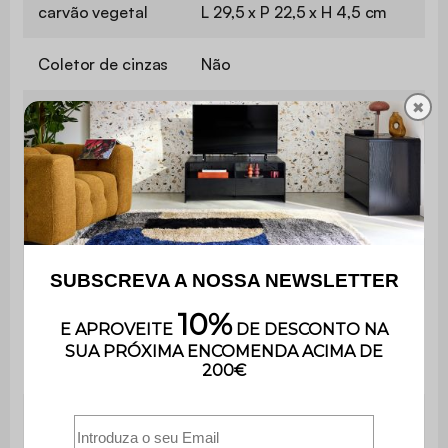
carvão vegetal
L 29,5 x P 22,5 x H 4,5 cm
Coletor de cinzas
Não
✖
Coletor de
Sim / L 49 x l 29 cm
gorduras
Termómetro
Sim
integrado
Abre-garrafas
Não
Compatível com os
Mais informações
módulos da gama Naxos
Número de
2
prateleiras