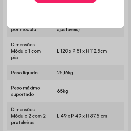
Matéria de
Aço inoxidável
bandeja e pia
Número de pés
4 (não removíveis e não
por módulo
ajustáveis)
Dimensões
Módulo 1 com
L 120 x P 51 x H 112,5cm
pia
Peso líquido
25,16kg
Peso máximo
65kg
suportado
Dimensões
Módulo 2 com 2
L 49 x P 49 x H 87,5 cm
prateleiras