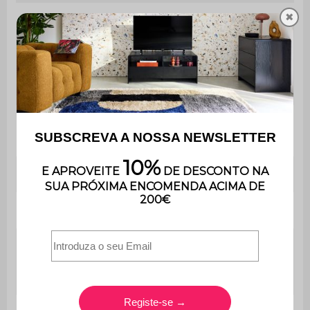
✖
Altura entre os
pés e a
10,5 cm
prateleira
inferior
Número de
4
volumes
Utilização
Ao ar livre
Gama
Naxos
O produto é fornecido em
Montagem
kit para montagem. As
instruções estão incluídas