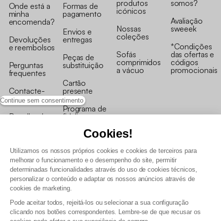
produtos
somos?
Onde está a
Formas de
icónicos
minha
pagamento
Avaliação
encomenda?
Nossas
sweeek
Envios e
coleções
Devoluções
entregas
*Condições
e reembolsos
Sofás
das ofertas e
Peças de
comprimidos
códigos
Perguntas
substituição
a vácuo
promocionais
frequentes
Cartão
Contacte-
presente
nos
Continue sem consentimento
Programa de
Recolha de
fidelizaçao
produtos
Cookies!
Utilizamos os nossos próprios cookies e cookies de terceiros para
melhorar o funcionamento e o desempenho do site, permitir
determinadas funcionalidades através do uso de cookies técnicos,
personalizar o conteúdo e adaptar os nossos anúncios através de
Termos e Condições Gerais de Venda e Aviso Legal
cookies de marketing.
Condições Gerais de Utilização do Programa de Fidelização
Pode aceitar todos, rejeitá-los ou selecionar a sua configuração
Gestão de dados pessoais e política de cookies
clicando nos botões correspondentes. Lembre-se de que recusar os
Termos e condições gerais de venda pro