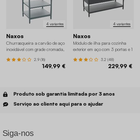
4 variantes
4 variantes
Naxos
Naxos
Churrasqueira a carvão de aço
Módulo de ilha para cozinha
inoxidável com grade cromada,
exterior em aço com 3 portas e 1
2 prateleiras
prateleira, 120cm
2.9 (16)
3.2 (48)
149,99 €
229,99 €
Produto sob garantia limitada por 3 anos
Serviço ao cliente aqui para o ajudar
Siga-nos