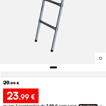
29
,99 €
23
,99 €