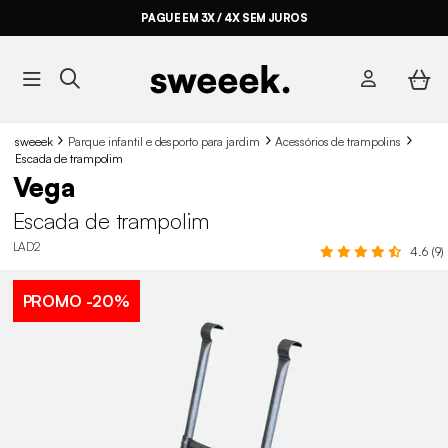
PAGUE EM 3X / 4X SEM JUROS
sweeek
Parque infantil e desporto para jardim
Acessórios de trampolins
Escada de trampolim
Vega
Escada de trampolim
LAD2
4.6 (9)
PROMO
-20%