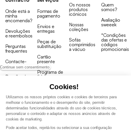
Os nossos
Quem
produtos
somos?
Onde está a
Formas de
icónicos
minha
pagamento
Avaliação
encomenda?
Nossas
sweeek
Envios e
coleções
Devoluções
entregas
*Condições
e reembolsos
Sofás
das ofertas e
Peças de
comprimidos
códigos
Perguntas
substituição
a vácuo
promocionais
frequentes
Cartão
Contacte-
presente
nos
Continue sem consentimento
Programa de
Recolha de
fidelizaçao
produtos
Cookies!
Utilizamos os nossos próprios cookies e cookies de terceiros para
melhorar o funcionamento e o desempenho do site, permitir
determinadas funcionalidades através do uso de cookies técnicos,
personalizar o conteúdo e adaptar os nossos anúncios através de
Termos e Condições Gerais de Venda e Aviso Legal
cookies de marketing.
Condições Gerais de Utilização do Programa de Fidelização
Pode aceitar todos, rejeitá-los ou selecionar a sua configuração
Gestão de dados pessoais e política de cookies