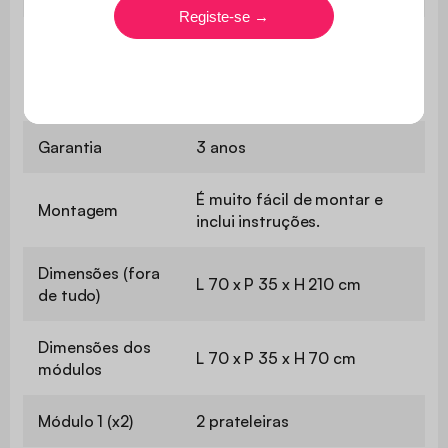
Apenas para uso
Uso
doméstico
Garantia
3 anos
É muito fácil de montar e
Montagem
inclui instruções.
Dimensões (fora
L 70 x P 35 x H 210 cm
de tudo)
Dimensões dos
L 70 x P 35 x H 70 cm
módulos
Módulo 1 (x2)
2 prateleiras