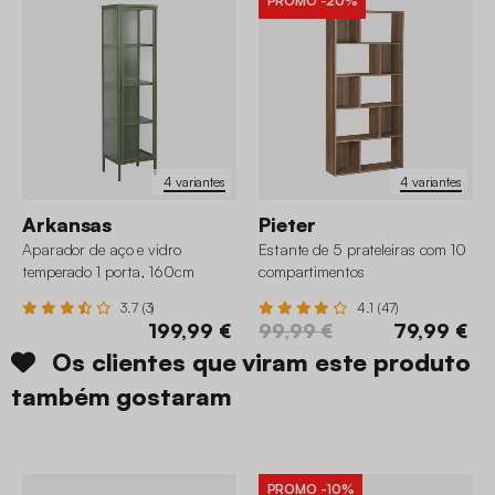
PROMO
-20%
4 variantes
4 variantes
Arkansas
Pieter
Aparador de aço e vidro
Estante de 5 prateleiras com 10
temperado 1 porta, 160cm
compartimentos
3.7 (3)
4.1 (47)
199,99 €
99,99 €
79,99 €
Os clientes que viram este produto
também gostaram
PROMO
-10%