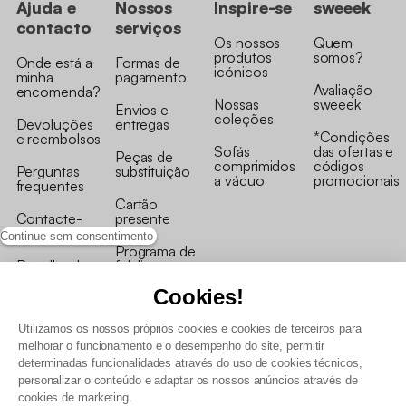
Ajuda e
Nossos
Inspire-se
sweeek
contacto
serviços
Os nossos
Quem
produtos
somos?
Onde está a
Formas de
icónicos
minha
pagamento
Avaliação
encomenda?
Nossas
sweeek
Envios e
coleções
Devoluções
entregas
*Condições
e reembolsos
Sofás
das ofertas e
Peças de
comprimidos
códigos
Perguntas
substituição
a vácuo
promocionais
frequentes
Cartão
Contacte-
presente
nos
Continue sem consentimento
Programa de
Recolha de
fidelizaçao
produtos
Cookies!
Utilizamos os nossos próprios cookies e cookies de terceiros para
melhorar o funcionamento e o desempenho do site, permitir
determinadas funcionalidades através do uso de cookies técnicos,
personalizar o conteúdo e adaptar os nossos anúncios através de
Termos e Condições Gerais de Venda e Aviso Legal
cookies de marketing.