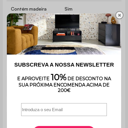
Contém madeira
Sim
✖
Material
Placas de partículas
Cor
Branco
Número de portas
2
Pega
Não
Número de
5
prateleiras
Peso
42,1 kg
Peso máximo
110 kg
suportado