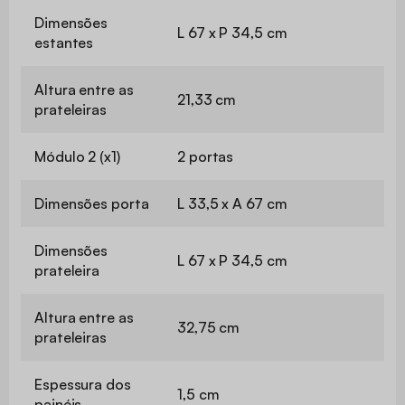
Dimensões
L 67 x P 34,5 cm
estantes
Altura entre as
21,33 cm
prateleiras
Módulo 2 (x1)
2 portas
Dimensões porta
L 33,5 x A 67 cm
Dimensões
L 67 x P 34,5 cm
prateleira
Altura entre as
32,75 cm
prateleiras
Espessura dos
1,5 cm
painéis