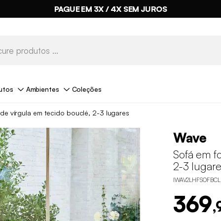
PAGUE EM 3X / 4X SEM JUROS
utos
Ambientes
Coleções
de vírgula em tecido bouclé, 2-3 lugares
Wave
Sofá em f
2-3 lugar
IWAV2LHFSOFBCL
369
,