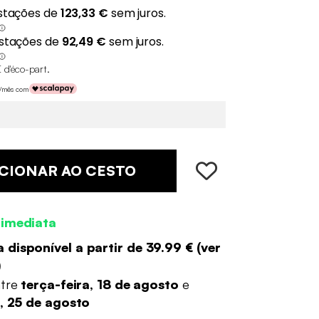
 d'éco-part
.
€/mês com
CIONAR AO CESTO
 imediata
 disponível a partir de
39.99 €
(
ver
)
ntre
terça-feira, 18 de agosto
e
a, 25 de agosto