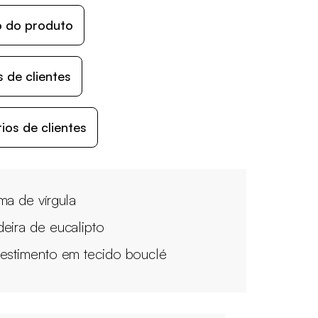
o do produto
 de clientes
os de clientes
ma de vírgula
eira de eucalipto
estimento em tecido bouclé