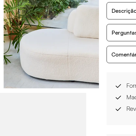
Descriçã
Perguntas
Comentári
For
Mad
Rev