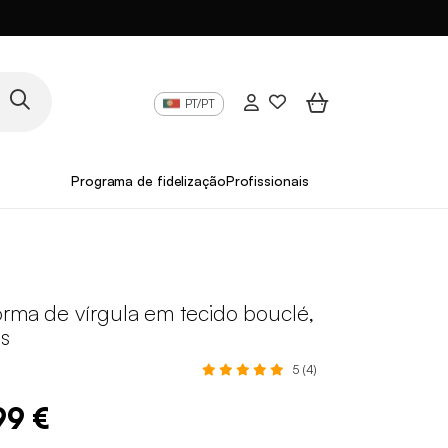
PT/PT
Programa de fidelização
Profissionais
orma de vírgula em tecido bouclé,
es
5 (4)
99 €