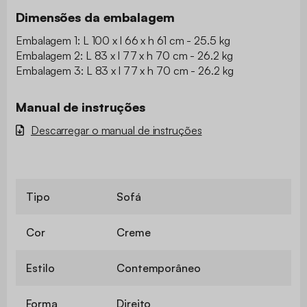
este sofá rapidamente se torna a peça central da sala,
aquele que encontramos com prazer após um longo dia.
Instalando-se nele, é adotá-lo.
Dimensões da embalagem
Embalagem 1: L 100 x l 66 x h 61 cm - 25.5 kg
Embalagem 2: L 83 x l 77 x h 70 cm - 26.2 kg
Embalagem 3: L 83 x l 77 x h 70 cm - 26.2 kg
Manual de instruções
Descarregar o manual de instruções
Tipo
Sofá
Cor
Creme