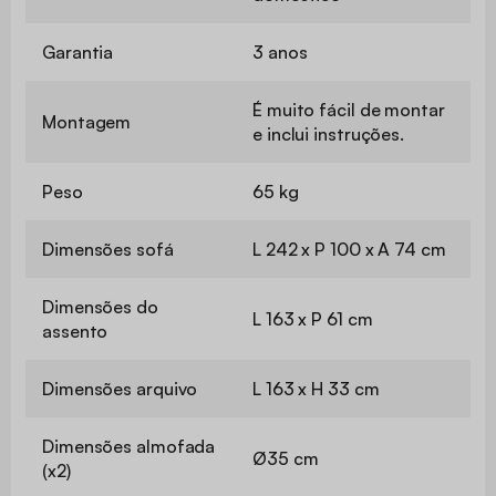
Utilização
Interior
Apenas para uso
Uso
doméstico
Garantia
3 anos
É muito fácil de montar
Montagem
e inclui instruções.
Peso
65 kg
Dimensões sofá
L 242 x P 100 x A 74 cm
Dimensões do
L 163 x P 61 cm
assento
Dimensões arquivo
L 163 x H 33 cm