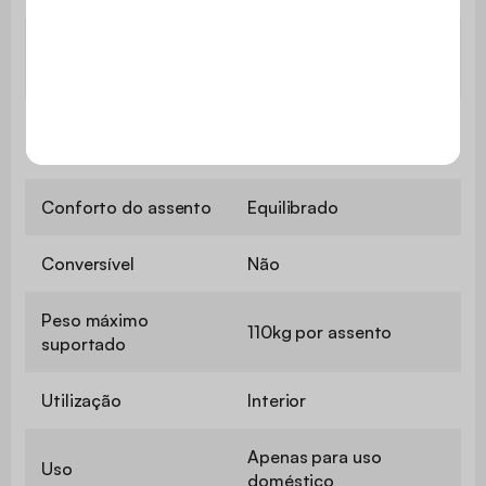
Preenchimento de
Fibra de poliéster
pequenas almofadas
Profundidade
100 cm
Profundidade do
60 cm
assento
Largura do apoio de
31,5 cm
braços
Conforto do assento
Equilibrado
Conversível
Não
Peso máximo
110kg por assento
suportado