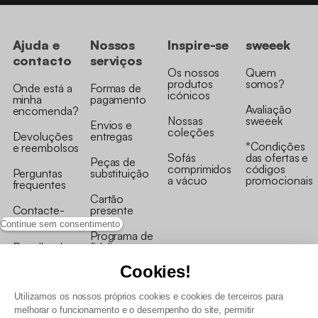
SERVIÇO AO CLIENTE
aqui para o ajudar
Ajuda e
Nossos
Inspire-se
sweeek
contacto
serviços
Os nossos
Quem
produtos
somos?
Onde está a
Formas de
icónicos
minha
pagamento
Avaliação
encomenda?
Nossas
sweeek
Envios e
coleções
Devoluções
entregas
*Condições
e reembolsos
Sofás
das ofertas e
Peças de
Continue sem consentimento
comprimidos
códigos
Perguntas
substituição
a vácuo
promocionais
frequentes
Cartão
Cookies!
Contacte-
presente
nos
Programa de
Utilizamos os nossos próprios cookies e cookies de terceiros para
Recolha de
fidelizaçao
melhorar o funcionamento e o desempenho do site, permitir