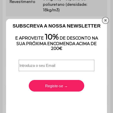
tecido
Espuma reciclada (densidade:
✖
50kg/m3) + espuma de
Revestimento
poliuretano (densidade:
18kg/m3)
Densidade da
Espuma de poliuretano
espuma do
(28kg/m3 e 25kg/m3)
assento
Densidade da
Espuma de poliuretano
espuma do encosto
(28kg/m3 e 25kg/m3)
Espuma de poliuretano
Forro de braços
(25kg/m3 e 22kg/m3)