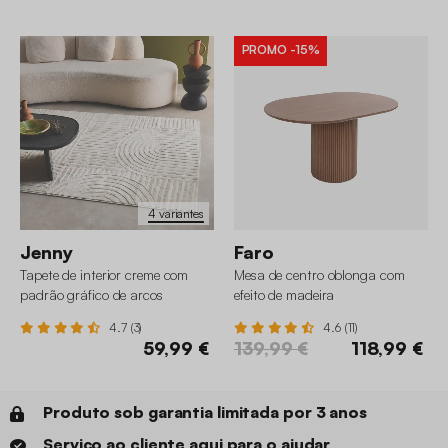
Os clientes que viram este produto
também gostaram
PROMO
-15%
4 variantes
Jenny
Faro
Tapete de interior creme com
Mesa de centro oblonga com
padrão gráfico de arcos
efeito de madeira
4.7 (3)
4.6 (11)
59,99 €
139,99 €
118,99 €