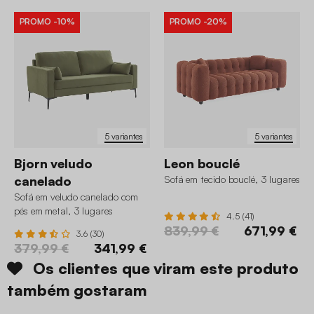
Também
recomendamos
PROMO
-10%
PROMO
-20%
5 variantes
5 variantes
Bjorn veludo
Leon bouclé
canelado
Sofá em tecido bouclé, 3 lugares
Sofá em veludo canelado com
pés em metal, 3 lugares
4.5 (41)
839,99 €
671,99 €
3.6 (30)
379,99 €
341,99 €