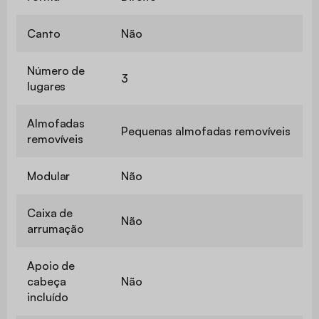
Estilo
Contemporâneo
Forma
Direito
Canto
Não
Número de
3
lugares
Almofadas
Pequenas almofadas removíveis
removíveis
Modular
Não
Caixa de
Não
arrumação