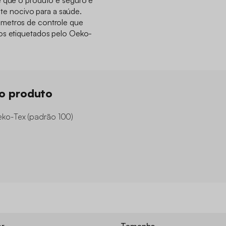
e que o produto é seguro e
 nocivo para a saúde.
metros de controle que
tos etiquetados pelo Oeko-
do produto
eko-Tex (padrão 100)
or
Tamanho