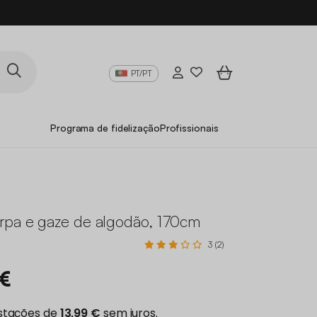
PT/PT
Programa de fidelização
Profissionais
rpa e gaze de algodão, 170cm
3 (2)
 €