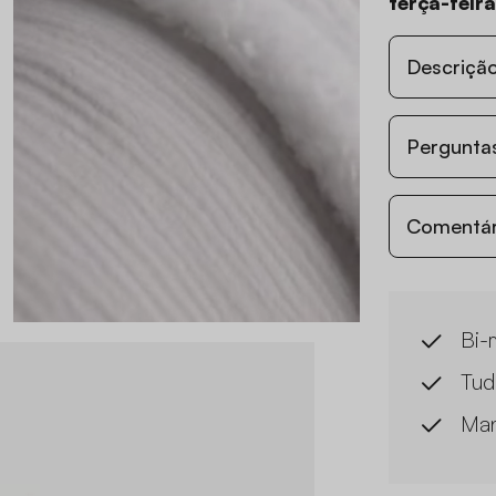
terça-feir
Descriçã
Perguntas
Comentári
Bi-
Tud
Man