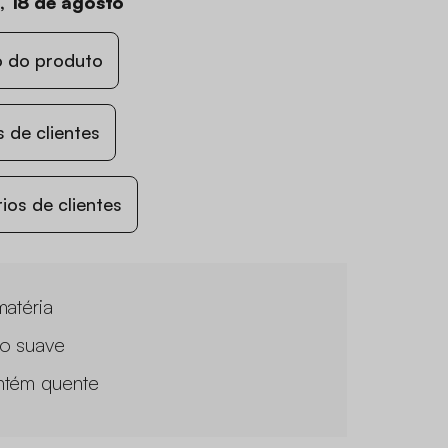
a, 18 de agosto
o do produto
 de clientes
os de clientes
matéria
o suave
tém quente