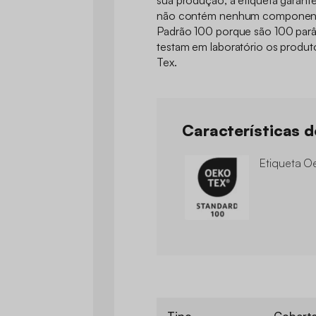
sua produção, a etiqueta garant
não contém nenhum componente
Padrão 100 porque são 100 parâ
testam em laboratório os produ
Tex.
Características 
Etiqueta O
Tipo
Cobert