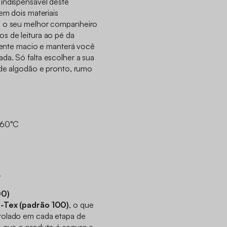
indispensável deste
em dois materiais
á o seu melhor companheiro
s de leitura ao pé da
lmente macio e manterá você
da. Só falta escolher a sua
 de algodão e pronto, rumo
 60°C
r
00)
-Tex (padrão 100)
, o que
rolado em cada etapa de