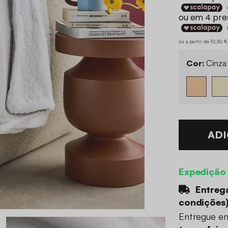
ou a partir de 10,50 
Cor:
Cinza
ADI
Expedição
Entrega
condições
Entregue e