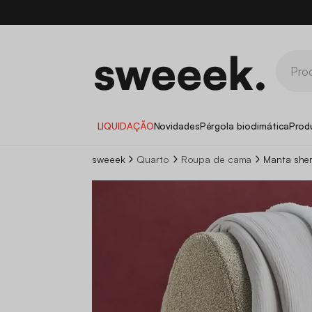
LIQUIDAÇÃO
Novidades
Pérgola bioclimática
Prod
sweeek
Quarto
Roupa de cama
Manta she