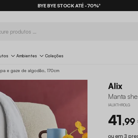
BYE BYE STOCK ATÉ -70%*
utos
Ambientes
Coleções
rpa e gaze de algodão, 170cm
Alix
Manta she
IALIXTHROLG
41
,99