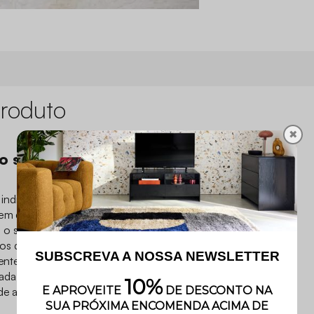
roduto
✖
o se pode mais
indispensável deste
em dois materiais
á o seu melhor companheiro
s de leitura ao pé da
lmente macio e manterá você
da. Só falta escolher a sua
 de algodão e pronto, rumo