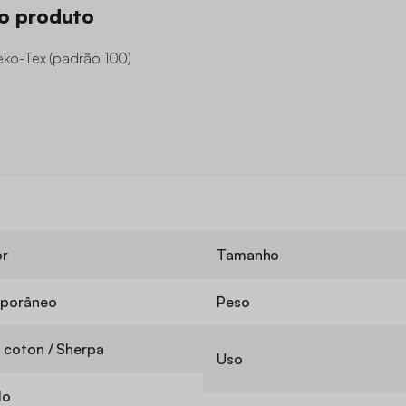
do produto
eko-Tex (padrão 100)
or
Tamanho
porâneo
Peso
 coton / Sherpa
Uso
lo