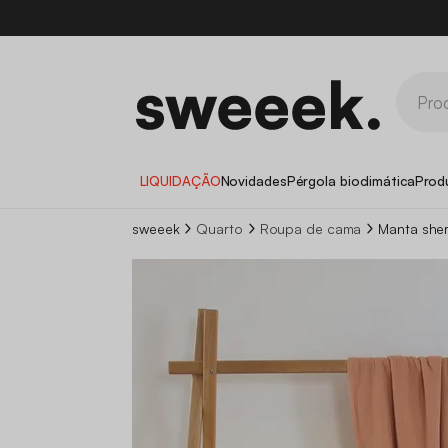
LIQUIDAÇÃO
Novidades
Pérgola bioclimática
Prod
sweeek
Quarto
Roupa de cama
Manta she