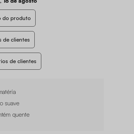
a, 18 de agosto
o do produto
 de clientes
os de clientes
matéria
o suave
tém quente