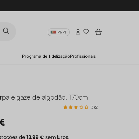
PT/PT
Programa de fidelização
Profissionais
rpa e gaze de algodão, 170cm
3 (2)
 €