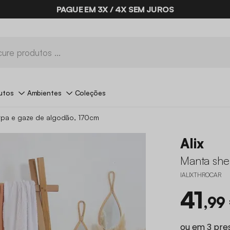
PAGUE EM 3X / 4X SEM JUROS
BYE BYE STOCK ATÉ -70%*
utos
Ambientes
Coleções
rpa e gaze de algodão, 170cm
Alix
Manta she
IALIXTHROCAR
41
,99