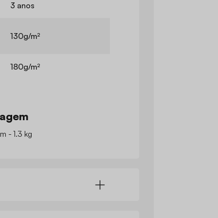
3 anos
130g/m²
180g/m²
lagem
m - 1.3 kg