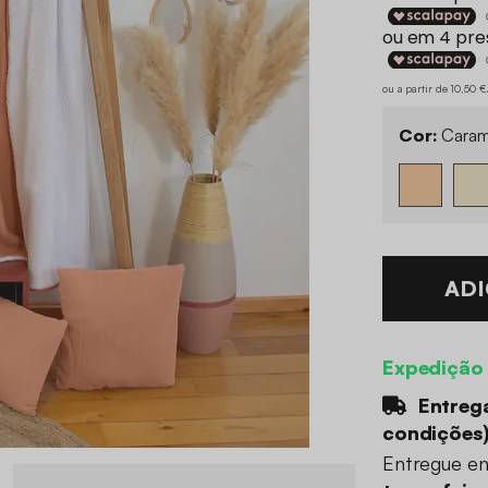
ou a partir de 10,50 
Cor:
Caram
ADI
Expedição
Entrega
condições
Entregue e