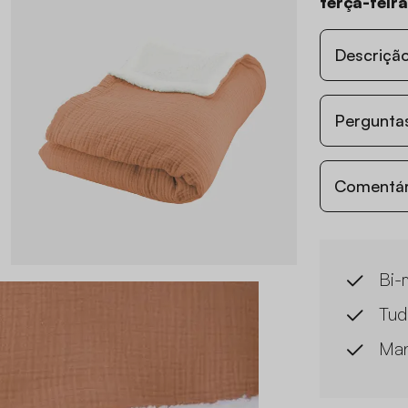
terça-feir
Descriçã
Perguntas
Comentári
Bi-
Tud
Man