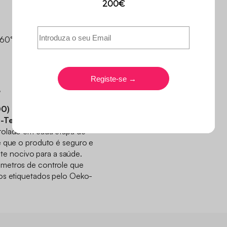
 60°C
r
00)
-Tex (padrão 100)
, o que
rolado em cada etapa de
e que o produto é seguro e
 nocivo para a saúde.
metros de controle que
tos etiquetados pelo Oeko-