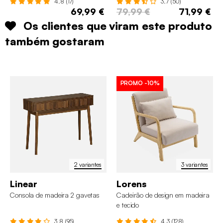
4.8 (17)
3.7 (50)
69,99 €
79,99 €
71,99 €
Os clientes que viram este produto
também gostaram
PROMO
-10%
2 variantes
3 variantes
Linear
Lorens
Consola de madeira 2 gavetas
Cadeirão de design em madeira
e tecido
3.8 (95)
4.3 (128)