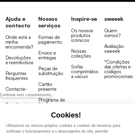
Ajuda e
Nossos
Inspire-se
sweeek
contacto
serviços
Os nossos
Quem
produtos
somos?
Onde está a
Formas de
icónicos
minha
pagamento
Avaliação
encomenda?
Nossas
sweeek
Envios e
coleções
Devoluções
entregas
*Condições
e reembolsos
Sofás
das ofertas e
Peças de
comprimidos
códigos
Perguntas
substituição
a vácuo
promocionais
frequentes
Cartão
Contacte-
presente
nos
Continue sem consentimento
Programa de
Recolha de
fidelizaçao
produtos
Cookies!
Utilizamos os nossos próprios cookies e cookies de terceiros para
melhorar o funcionamento e o desempenho do site, permitir