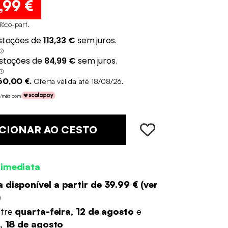
,99 €
d'éco-part
.
60,00 €.
Oferta válida até 18/08/26.
 €/mês com
CIONAR AO CESTO
 imediata
 disponível a partir de
39.99 €
(
ver
)
ntre
quarta-feira, 12 de agosto
e
a, 18 de agosto