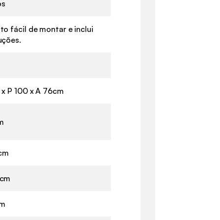
os
to fácil de montar e inclui
uções.
 x P 100 x A 76cm
m
cm
 cm
cm