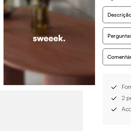
Descriçã
Perguntas
Comentári
For
2 p
Aco