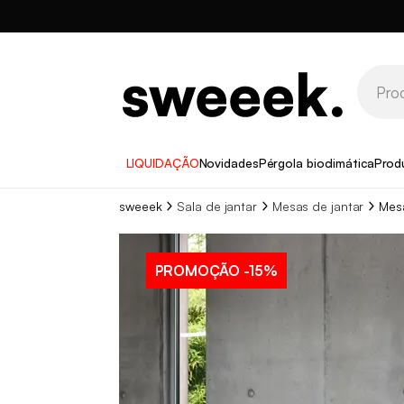
LIQUIDAÇÃO
Novidades
Pérgola bioclimática
Prod
sweeek
Sala de jantar
Mesas de jantar
Mesa
PROMOÇÃO
-15%