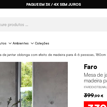
PAGUE EM 3X / 4X SEM JUROS
utos
Ambientes
Coleções
 de jantar oblonga com efeito de madeira para 4-6 pessoas, 180cm
Faro
Mesa de j
madeira p
IFAROOVDTBLWAL
399
,99 €