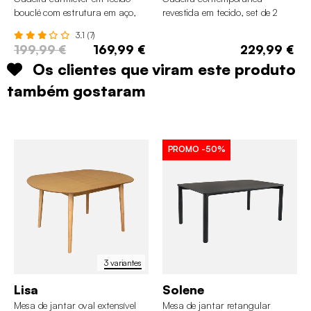
bouclé com estrutura em aço,
revestida em tecido, set de 2
set de 2
3.1 (7)
199,99 €
169,99 €
229,99 €
Os clientes que viram este produto
também gostaram
PROMO
-50%
3 variantes
Lisa
Solene
Mesa de jantar oval extensível
Mesa de jantar retangular