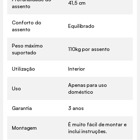
41,5 cm
assento
Conforto do
Equilibrado
assento
Peso máximo
110kg por assento
suportado
Utilização
Interior
Apenas para uso
Uso
doméstico
Garantia
3 anos
É muito fácil de montar e
Montagem
inclui instruções.