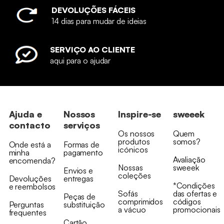
DEVOLUÇÕES FÁCEIS
14 dias para mudar de ideias
SERVIÇO AO CLIENTE
aqui para o ajudar
Ajuda e
Nossos
Inspire-se
sweeek
contacto
serviços
Os nossos
Quem
produtos
somos?
Onde está a
Formas de
icónicos
minha
pagamento
Avaliação
encomenda?
Nossas
sweeek
Envios e
coleções
Devoluções
entregas
*Condições
e reembolsos
Sofás
das ofertas e
Peças de
comprimidos
códigos
Perguntas
substituição
a vácuo
promocionais
frequentes
Cartão