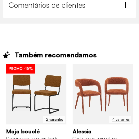
Comentários de clientes
Também
recomendamos
PROMO
-15%
2 variantes
4 variantes
Maja bouclé
Alessia
Cadeira cantilever em tecido
Cadeira contemporânea