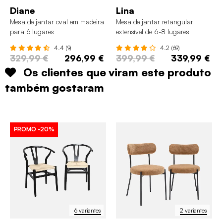
Diane
Lina
Mesa de jantar oval em madeira
Mesa de jantar retangular
para 6 lugares
extensível de 6-8 lugares
4.4 (9)
4.2 (69)
329,99 €
296,99 €
399,99 €
339,99 €
Os clientes que viram este produto
também gostaram
PROMO
-20%
6 variantes
2 variantes