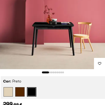
Cor:
Preto
299
,99 €