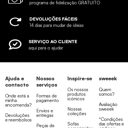
programa de fidelização GRATUITO
DEVOLUÇÕES FÁCEIS
14 dias para mudar de ideias
SERVIÇO AO CLIENTE
aqui para o ajudar
Ajuda e
Nossos
Inspire-se
sweeek
contacto
serviços
Os nossos
Quem
produtos
somos?
Onde está a
Formas de
icónicos
minha
pagamento
Avaliação
encomenda?
Nossas
sweeek
Envios e
coleções
Devoluções
entregas
*Condições
e reembolsos
Sofás
das ofertas e
Peças de