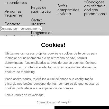
*Condições
e reembolsos
Sofás
das ofertas e
Peças de
comprimidos
códigos
Perguntas
substituição
a vácuo
promocionais
frequentes
Cartão
Contacte-
presente
nos
Continue sem consentimento
Programa de
Recolha de
fidelizaçao
produtos
Cookies!
Utilizamos os nossos próprios cookies e cookies de terceiros para
melhorar o funcionamento e o desempenho do site, permitir
determinadas funcionalidades através do uso de cookies técnicos,
personalizar o conteúdo e adaptar os nossos anúncios através de
Termos e Condições Gerais de Venda e Aviso Legal
cookies de marketing.
Condições Gerais de Utilização do Programa de Fidelização
Pode aceitar todos, rejeitá-los ou selecionar a sua configuração
Gestão de dados pessoais e política de cookies
clicando nos botões correspondentes. Lembre-se de que recusar os
Termos e condições gerais de venda pro
cookies pode afetar a sua experiência de compra.
Declaração de Acessibilidade
Leia a Política de Privacidade
Consentido por