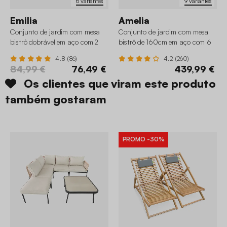
6 variantes
9 variantes
Emilia
Amelia
Conjunto de jardim com mesa
Conjunto de jardim com mesa
bistrô dobrável em aço com 2
bistrô de 160cm em aço com 6
cadeiras, ø60cm
cadeiras
4.8 (86)
4.2 (260)
84,99 €
76,49 €
439,99 €
Os clientes que viram este produto
também gostaram
PROMO
-30%