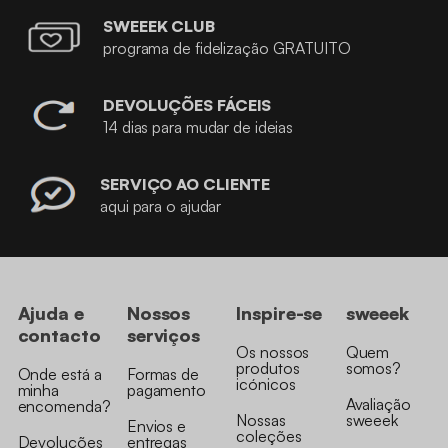
SWEEEK CLUB
programa de fidelização GRATUITO
DEVOLUÇÕES FÁCEIS
14 dias para mudar de ideias
SERVIÇO AO CLIENTE
aqui para o ajudar
Ajuda e
Nossos
Inspire-se
sweeek
contacto
serviços
Os nossos
Quem
produtos
somos?
Onde está a
Formas de
icónicos
minha
pagamento
Avaliação
encomenda?
Nossas
sweeek
Envios e
coleções
Devoluções
entregas