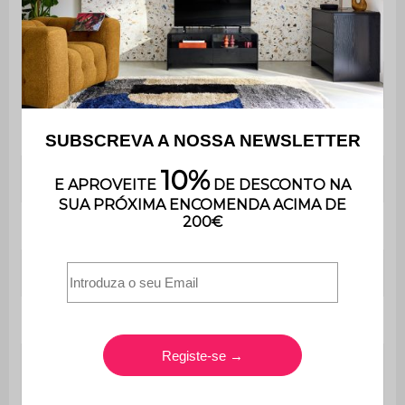
Comprimento da cadeira
51 cm
Altura da cadeira
82,5 cm
Comprimento da mesa
59,5 cm
Altura da mesa
71 cm
Contém madeira
Não
Peso máximo suportado
110kg por assento
Utilização
Ao ar livre
Apenas para uso
Uso
doméstico