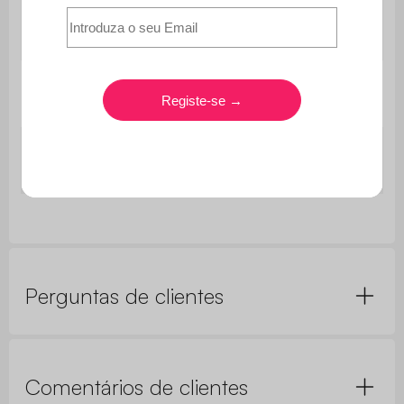
Dimensões da
275 x 100 cm
bandeja
Espessura da
20 mm
mesa
Distância entre
187 cm / 90 cm
os pés
Perguntas de clientes
Comentários de clientes