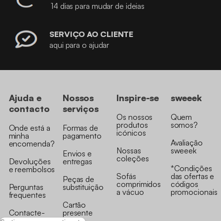
14 dias para mudar de ideias
SERVIÇO AO CLIENTE
aqui para o ajudar
Ajuda e
Nossos
Inspire-se
sweeek
contacto
serviços
Os nossos
Quem
produtos
somos?
Onde está a
Formas de
icónicos
minha
pagamento
Avaliação
encomenda?
Nossas
sweeek
Envios e
coleções
Devoluções
entregas
*Condições
e reembolsos
Sofás
das ofertas e
Peças de
comprimidos
códigos
Perguntas
substituição
a vácuo
promocionais
frequentes
Cartão
Contacte-
presente
nos