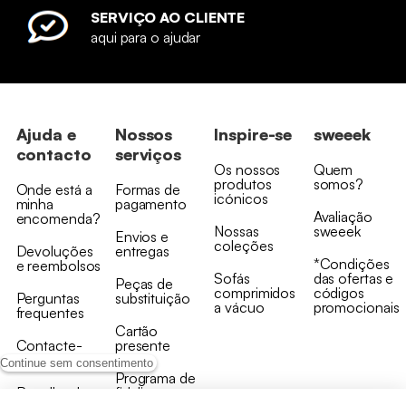
SERVIÇO AO CLIENTE
aqui para o ajudar
Ajuda e
Nossos
Inspire-se
sweeek
contacto
serviços
Os nossos
Quem
produtos
somos?
Onde está a
Formas de
icónicos
minha
pagamento
Avaliação
encomenda?
Nossas
sweeek
Envios e
coleções
Devoluções
entregas
*Condições
e reembolsos
Sofás
das ofertas e
Peças de
comprimidos
códigos
Perguntas
substituição
a vácuo
promocionais
frequentes
Cartão
Contacte-
presente
nos
Continue sem consentimento
Programa de
Recolha de
fidelizaçao