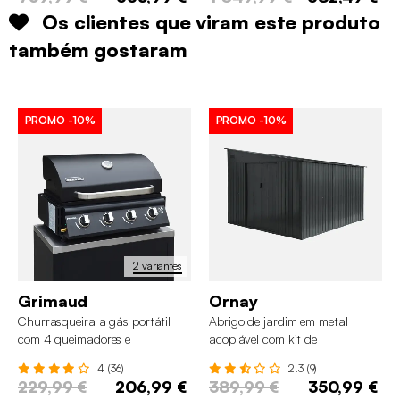
Os clientes que viram este produto
também gostaram
PROMO
-10%
PROMO
-10%
2 variantes
Grimaud
Ornay
Churrasqueira a gás portátil
Abrigo de jardim em metal
com 4 queimadores e
acoplável com kit de
termómetro
ancoragem, 8,96m²
4 (36)
2.3 (9)
229,99 €
206,99 €
389,99 €
350,99 €