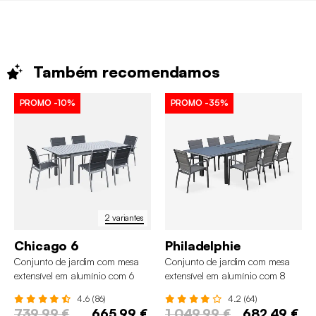
Também
recomendamos
PROMO
-10%
PROMO
-35%
2 variantes
Chicago 6
Philadelphie
Conjunto de jardim com mesa
Conjunto de jardim com mesa
extensível em alumínio com 6
extensível em alumínio com 8
cadeiras
cadeiras
4.6 (86)
4.2 (64)
739,99 €
665,99 €
1 049,99 €
682,49 €