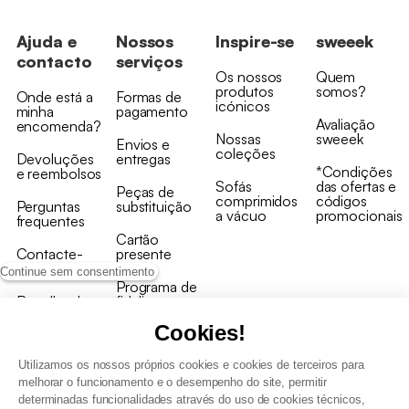
Ajuda e
Nossos
Inspire-se
sweeek
contacto
serviços
Os nossos
Quem
produtos
somos?
Onde está a
Formas de
icónicos
minha
pagamento
Avaliação
encomenda?
Nossas
sweeek
Envios e
coleções
Devoluções
entregas
*Condições
e reembolsos
Sofás
das ofertas e
Peças de
comprimidos
códigos
Perguntas
substituição
a vácuo
promocionais
frequentes
Cartão
Contacte-
presente
nos
Continue sem consentimento
Programa de
Recolha de
fidelizaçao
produtos
Cookies!
Utilizamos os nossos próprios cookies e cookies de terceiros para
melhorar o funcionamento e o desempenho do site, permitir
determinadas funcionalidades através do uso de cookies técnicos,