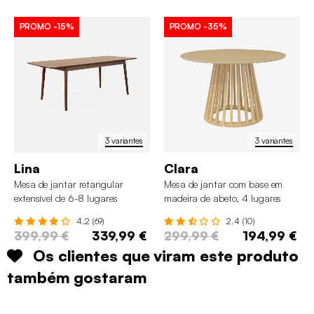
PROMO
-15%
PROMO
-35%
3 variantes
3 variantes
Lina
Clara
Mesa de jantar retangular
Mesa de jantar com base em
extensível de 6-8 lugares
madeira de abeto, 4 lugares
4.2 (69)
2.4 (10)
399,99 €
339,99 €
299,99 €
194,99 €
Os clientes que viram este produto
também gostaram