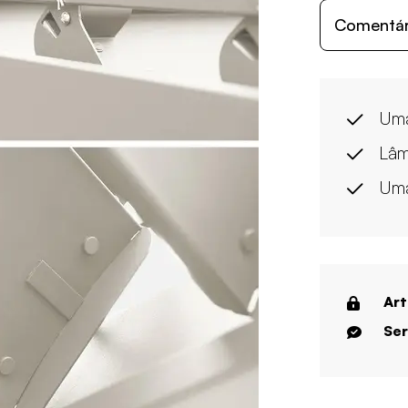
Comentári
Uma
Lâm
Uma
Art
Ser