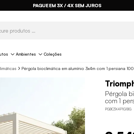
PAGUE EM 3X / 4X SEM JUROS
utos
Ambientes
Coleções
limáticas
Pérgola bioclimática em alumínio 3x4m com 1 persiana 10
Triomp
Pérgola b
com 1 per
PGBC3X4P1G1BG