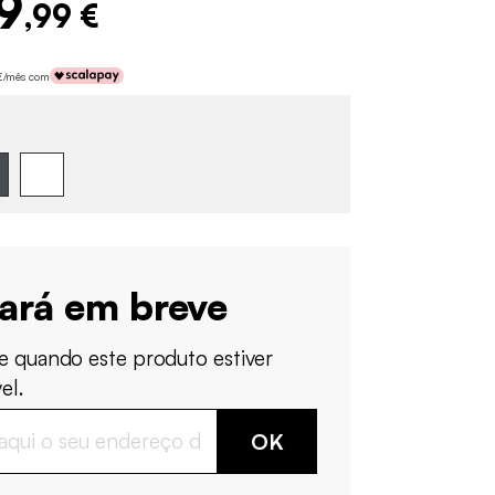
9
,99 €
 €/mês com
tará em breve
e quando este produto estiver
el.
OK