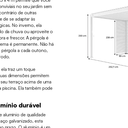
 3 x 4 m permite que você
viviais no seu jardim sem
ontrário de outras
de de se adaptar às
icas. No inverno, ela
do da chuva ou aproveite o
ra e frescor. A pérgola é
istema é permanente. Não há
 pérgola a cada outono,
todo.
 ela traz um toque
Suas dimensões permitem
o seu terraço acima de uma
a piscina. Ela também pode
mínio durável
 alumínio de qualidade
 aço galvanizado, esta
go prazo. O alumínio é um