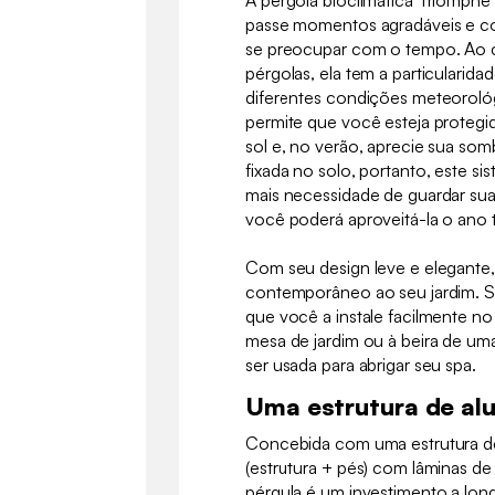
A pérgola bioclimática Triomphe
passe momentos agradáveis e con
se preocupar com o tempo. Ao c
pérgolas, ela tem a particularida
diferentes condições meteorológ
permite que você esteja protegi
sol e, no verão, aprecie sua somb
fixada no solo, portanto, este s
mais necessidade de guardar sua
você poderá aproveitá-la o ano 
Com seu design leve e elegante,
contemporâneo ao seu jardim. 
que você a instale facilmente n
mesa de jardim ou à beira de um
ser usada para abrigar seu spa.
Uma estrutura de alu
Concebida com uma estrutura de
(estrutura + pés) com lâminas de
pérgula é um investimento a lon