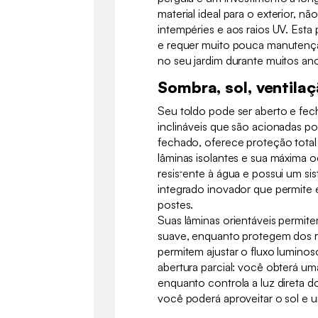
material ideal para o exterior, não
intempéries e aos raios UV. Esta 
e requer muito pouca manuten
no seu jardim durante muitos an
Sombra, sol, ventilaç
Seu toldo pode ser aberto e fec
inclináveis que são acionadas p
fechado, oferece proteção total 
lâminas isolantes e sua máxima o
resistente à água e possui um s
integrado inovador que permite 
postes.
Suas lâminas orientáveis permite
suave, enquanto protegem dos r
permitem ajustar o fluxo luminos
abertura parcial: você obterá uma
enquanto controla a luz direta do
você poderá aproveitar o sol e u