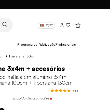
PT/PT
Programa de fidelização
Profissionais
0cm + 1 persiana 130cm
he 3x4m + accesórios
ioclimática em alumínio 3x4m
siana 100cm + 1 persiana 130cm
5 (1)
Excluído das promoções