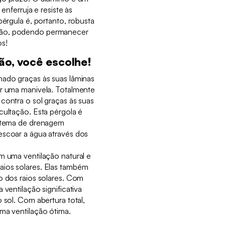
 enferruja e resiste às
pérgula é, portanto, robusta
ção, podendo permanecer
os!
ão, você escolhe!
hado graças às suas lâminas
or uma manivela. Totalmente
contra o sol graças às suas
cultação. Esta pérgola é
istema de drenagem
escoar a água através dos
m uma ventilação natural e
aios solares. Elas também
o dos raios solares. Com
 ventilação significativa
 sol. Com abertura total,
ma ventilação ótima.