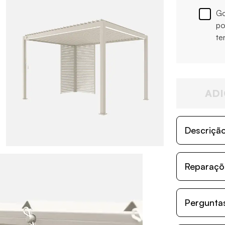
Go
po
te
ADI
Descriçã
Reparaçõe
Perguntas