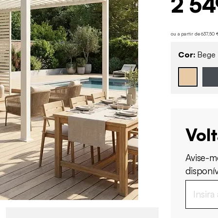
2 54
ou a partir de 637,50
Cor:
Bege
Vol
Avise-m
disponív