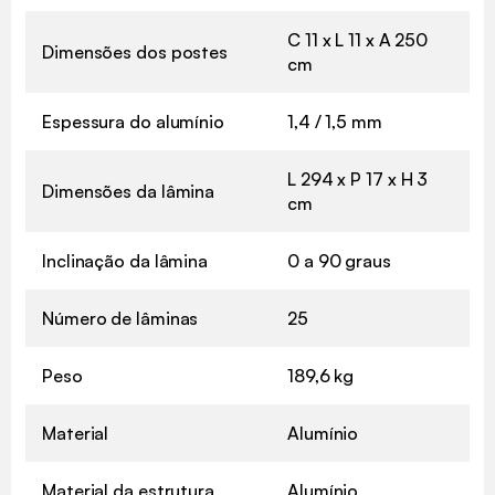
C 11 x L 11 x A 250
Dimensões dos postes
cm
Espessura do alumínio
1,4 / 1,5 mm
L 294 x P 17 x H 3
Dimensões da lâmina
cm
Inclinação da lâmina
0 a 90 graus
Número de lâminas
25
Peso
189,6 kg
Material
Alumínio
Material da estrutura
Alumínio