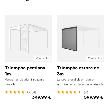
3 variantes
2 variantes
Triomphe persiana
Triomphe estore de
1m
3m
Persianas de alumínio para
Estore lateral de enrolar em
pérgola, 1m
alumínio e textilene para pérgola
bioclimática, 3m
4.6 (14)
4.5 (79)
349,99 €
599,99 €