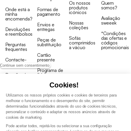
Os nossos
Quem
produtos
somos?
Onde está a
Formas de
icónicos
minha
pagamento
Avaliação
encomenda?
Nossas
sweeek
Envios e
coleções
Devoluções
entregas
*Condições
e reembolsos
Sofás
das ofertas e
Peças de
comprimidos
códigos
Perguntas
substituição
a vácuo
promocionais
frequentes
Cartão
Contacte-
presente
nos
Continue sem consentimento
Programa de
Recolha de
fidelizaçao
produtos
Cookies!
Utilizamos os nossos próprios cookies e cookies de terceiros para
melhorar o funcionamento e o desempenho do site, permitir
determinadas funcionalidades através do uso de cookies técnicos,
personalizar o conteúdo e adaptar os nossos anúncios através de
Termos e Condições Gerais de Venda e Aviso Legal
cookies de marketing.
Condições Gerais de Utilização do Programa de Fidelização
Pode aceitar todos, rejeitá-los ou selecionar a sua configuração
Gestão de dados pessoais e política de cookies