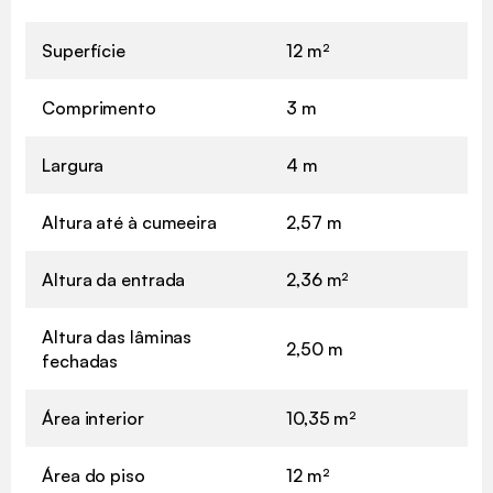
Superfície
12 m²
Comprimento
3 m
Largura
4 m
Altura até à cumeeira
2,57 m
Altura da entrada
2,36 m²
Altura das lâminas
2,50 m
fechadas
Área interior
10,35 m²
Área do piso
12 m²