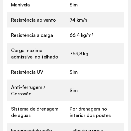
Manivela
Sim
Resistência ao vento
74 km/h
Resistência à carga
66,4 kg/m²
Carga máxima
769,8 kg
admissível no telhado
Resistência UV
Sim
Anti-ferrugem /
Sim
Corrosão
Sistema de drenagem
Por drenagem no
de águas
interior dos postes
Impermeabilização
Telhado e ripas