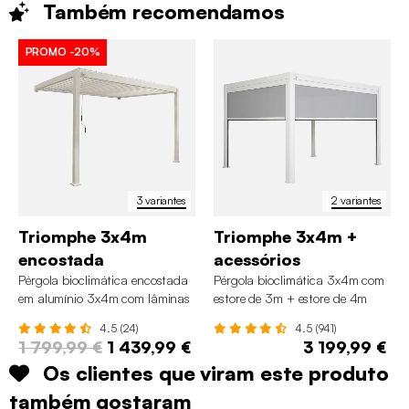
Também
recomendamos
PROMO
-20%
3 variantes
2 variantes
Triomphe 3x4m
Triomphe 3x4m +
encostada
acessórios
Pérgola bioclimática encostada
Pérgola bioclimática 3x4m com
em alumínio 3x4m com lâminas
estore de 3m + estore de 4m
ajustáveis
4.5 (24)
4.5 (941)
1 799,99 €
1 439,99 €
3 199,99 €
Os clientes que viram este produto
também gostaram