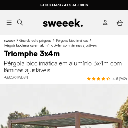
PAGUE EM 3X / 4X SEM JUROS
sweeek
Guarda-sol e pérgolas
Pérgolas bioclimáticas
Pérgola bioclimática em alumínio 3x4m com lâminas ajustáveis
Triomphe 3x4m
Pérgola bioclimática em alumínio 3x4m com
lâminas ajustáveis
PGBC3X4WDBN
4.5 (942)