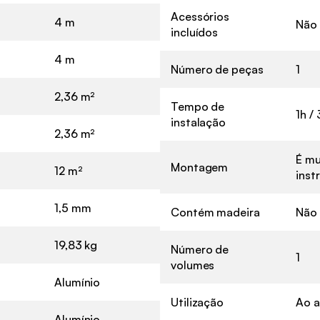
Acessórios
4 m
Não
incluídos
4 m
Número de peças
1
2,36 m²
Tempo de
1h /
instalação
2,36 m²
É mu
Montagem
12 m²
inst
1,5 mm
Contém madeira
Não
19,83 kg
Número de
1
volumes
Alumínio
Utilização
Ao ar
Alumínio