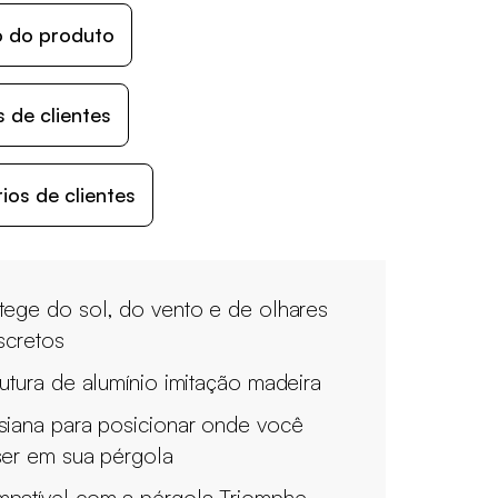
o do produto
 de clientes
os de clientes
tege do sol, do vento e de olhares
iscretos
rutura de alumínio imitação madeira
siana para posicionar onde você
ser em sua pérgola
patível com a pérgola Triomphe