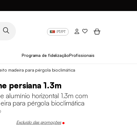
PT/PT
Programa de fidelização
Profissionais
eito madeira para pérgola bioclimática
e persiana 1.3m
e alumínio horizontal 1.3m com
eira para pérgola bioclimática
D
Excluído das promoções