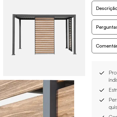
Descriçã
Perguntas
Comentári
Pro
ind
Est
Per
qui
Com