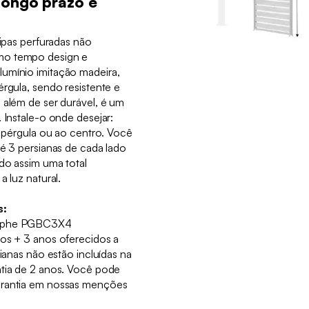
longo prazo e
ripas perfuradas não
mo tempo design e
umínio imitação madeira,
érgula, sendo resistente e
 além de ser durável, é um
 Instale-o onde desejar:
ua pérgula ou ao centro. Você
té 3 persianas de cada lado
do assim uma total
a luz natural.
s:
omphe PGBC3X4
nos + 3 anos oferecidos a
sianas não estão incluídas na
ntia de 2 anos. Você pode
arantia em nossas menções