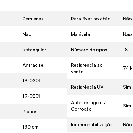
Persianas
Para fixar no chão
Não
Não
Manivela
Não
Retangular
Número de ripas
18
Antracite
Resistência ao
74 
vento
19-0201
Resistência UV
Sim
19-0201
Anti-ferrugem /
Sim
Corrosão
3 anos
Impermeabilização
Não
130 cm