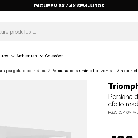
PAGUE EM 3X / 4X SEM JUROS
utos
Ambientes
Coleções
ra pérgola bioclimática
Persiana de alumínio horizontal 1.3m com ef
Triomph
Persiana d
efeito mad
PGBC130PRSATW