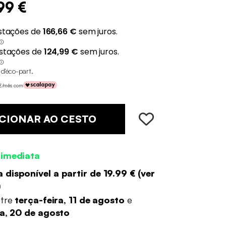
99 €
 d'éco-part
.
 €/mês com
CIONAR AO CESTO
 imediata
 disponível a partir de
19.99 €
(
ver
)
ntre
terça-feira, 11 de agosto
e
ra, 20 de agosto