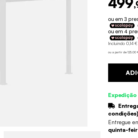
499
,
Incluindo 0,14 €
ou a partir de 125,00
ADI
Expedição
Entrega
condições
Entregue e
quinta-fei